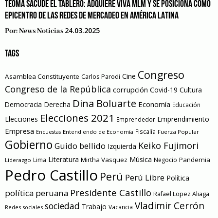
TEOMA SACUDE EL TABLERO: ADQUIERE VIVA MLM Y SE POSICIONA COMO
EPICENTRO DE LAS REDES DE MERCADEO EN AMÉRICA LATINA
24.03.2025
Por:
News Noticias
TAGS
Congreso
Cine
Asamblea Constituyente
Carlos Parodi
Congreso de la República
corrupción
Covid-19
Cultura
Dina Boluarte
Economía
Democracia
Derecha
Educación
Elecciones 2021
Elecciones
Emprendimiento
Emprendedor
Empresa
Entendiendo de Economía
Fiscalía
Fuerza Popular
Encuestas
Gobierno
Keiko Fujimori
Guido bellido
Izquierda
Literatura
Música
Mirtha Vasquez
Pandemia
Lima
Negocio
Liderazgo
Pedro Castillo
Perú
Perú Libre
Política
Presidente Castillo
política peruana
Rafael Lopez Aliaga
Vladimir Cerrón
sociedad
Trabajo
Vacancia
Redes sociales