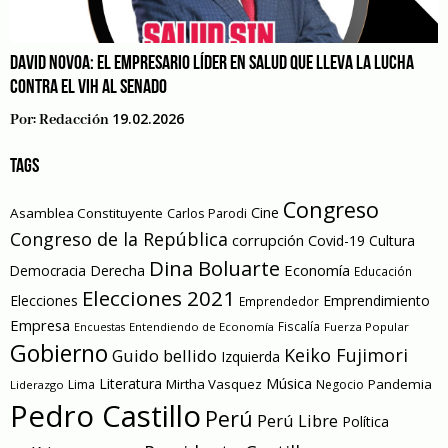
DAVID NOVOA: EL EMPRESARIO LÍDER EN SALUD QUE LLEVA LA LUCHA
CONTRA EL VIH AL SENADO
19.02.2026
Por:
Redacción
TAGS
Congreso
Cine
Asamblea Constituyente
Carlos Parodi
Congreso de la República
corrupción
Covid-19
Cultura
Dina Boluarte
Economía
Democracia
Derecha
Educación
Elecciones 2021
Elecciones
Emprendimiento
Emprendedor
Empresa
Entendiendo de Economía
Fiscalía
Fuerza Popular
Encuestas
Gobierno
Keiko Fujimori
Guido bellido
Izquierda
Literatura
Música
Mirtha Vasquez
Pandemia
Lima
Negocio
Liderazgo
Pedro Castillo
Perú
Perú Libre
Política