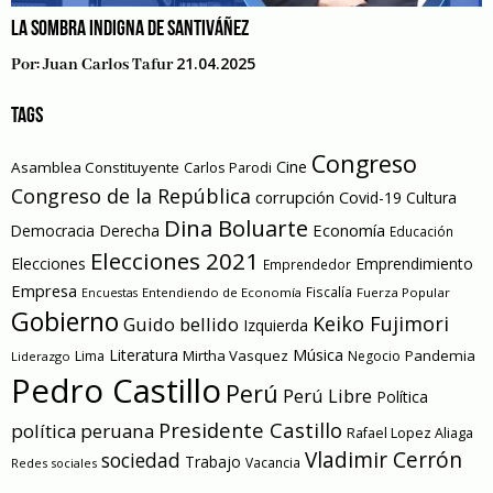
LA SOMBRA INDIGNA DE SANTIVÁÑEZ
21.04.2025
Por:
Juan Carlos Tafur
TAGS
Congreso
Cine
Asamblea Constituyente
Carlos Parodi
Congreso de la República
corrupción
Covid-19
Cultura
Dina Boluarte
Economía
Democracia
Derecha
Educación
Elecciones 2021
Elecciones
Emprendimiento
Emprendedor
Empresa
Entendiendo de Economía
Fiscalía
Fuerza Popular
Encuestas
Gobierno
Keiko Fujimori
Guido bellido
Izquierda
Literatura
Música
Mirtha Vasquez
Pandemia
Lima
Negocio
Liderazgo
Pedro Castillo
Perú
Perú Libre
Política
Presidente Castillo
política peruana
Rafael Lopez Aliaga
Vladimir Cerrón
sociedad
Trabajo
Vacancia
Redes sociales