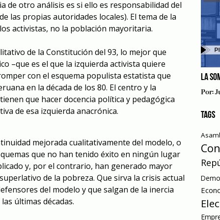
 de otro análisis es si ello es responsabilidad del
de las propias autoridades locales). El tema de la
os activistas, no la población mayoritaria.
litativo de la Constitución del 93, lo mejor que
co –que es el que la izquierda activista quiere
romper con el esquema populista estatista que
LA SO
ruana en la década de los 80. El centro y la
Por:
J
 tienen que hacer docencia política y pedagógica
tiva de esa izquierda anacrónica.
TAGS
Asamb
ntinuidad mejorada cualitativamente del modelo, o
Con
esquemas que no han tenido éxito en ningún lugar
Repú
icado y, por el contrario, han generado mayor
uperlativo de la pobreza. Que sirva la crisis actual
Democ
efensores del modelo y que salgan de la inercia
Econ
 las últimas décadas.
Ele
Empre