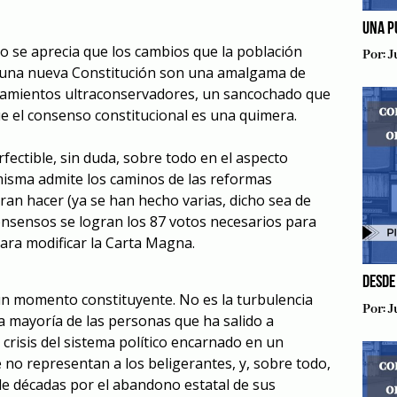
UNA P
do se aprecia que los cambios que la población
Por:
J
 una nueva Constitución son una amalgama de
nsamientos ultraconservadores, un sancochado que
 el consenso constitucional es una quimera.
rfectible, sin duda, sobre todo en el aspecto
la misma admite los caminos de las reformas
ran hacer (ya se han hecho varias, dicho sea de
onsensos se logran los 87 votos necesarios para
para modificar la Carta Magna.
DESDE
un momento constituyente. No es la turbulencia
Por:
J
 La mayoría de las personas que ha salido a
 crisis del sistema político encarnado en un
 no representan a los beligerantes, y, sobre todo,
e décadas por el abandono estatal de sus