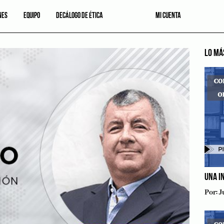
NES
EQUIPO
DECÁLOGO DE ÉTICA
MI CUENTA
LO MÁ
UNA I
Por:
J