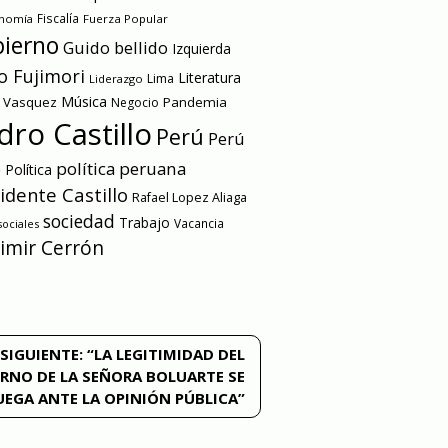
onomía
Fiscalía
Fuerza Popular
ierno
Guido bellido
Izquierda
o Fujimori
Literatura
Lima
Liderazgo
Música
a Vasquez
Pandemia
Negocio
dro Castillo
Perú
Perú
e
política peruana
Política
idente Castillo
Rafael Lopez Aliaga
sociedad
Trabajo
Vacancia
ociales
imir Cerrón
SIGUIENTE:
“LA LEGITIMIDAD DEL
RNO DE LA SEÑORA BOLUARTE SE
UEGA ANTE LA OPINIÓN PÚBLICA”