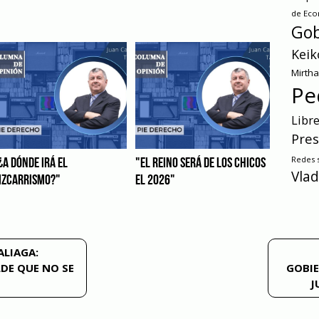
de Ec
Gob
Keik
Mirth
Pe
Libr
Pres
Redes s
¿A DÓNDE IRÁ EL
"EL REINO SERÁ DE LOS CHICOS
Vlad
IZCARRISMO?"
EL 2026"
ALIAGA:
DE QUE NO SE
GOBIE
J