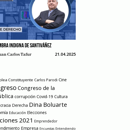
MBRA INDIGNA DE SANTIVÁÑEZ
21.04.2025
uan Carlos Tafur
Cine
lea Constituyente
Carlos Parodi
greso
Congreso de la
blica
corrupción
Covid-19
Cultura
Dina Boluarte
racia
Derecha
omía
Elecciones
Educación
cciones 2021
Emprendedor
Empresa
ndimiento
Entendiendo
Encuestas