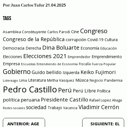
21.04.2025
Por:
Juan Carlos Tafur
TAGS
Congreso
Cine
Asamblea Constituyente
Carlos Parodi
Congreso de la República
corrupción
Covid-19
Cultura
Dina Boluarte
Economía
Democracia
Derecha
Educación
Elecciones 2021
Elecciones
Emprendimiento
Emprendedor
Empresa
Entendiendo de Economía
Fiscalía
Fuerza Popular
Encuestas
Gobierno
Keiko Fujimori
Guido bellido
Izquierda
Literatura
Música
Mirtha Vasquez
Pandemia
Lima
Negocio
Liderazgo
Pedro Castillo
Perú
Perú Libre
Política
Presidente Castillo
política peruana
Rafael Lopez Aliaga
Vladimir Cerrón
sociedad
Trabajo
Vacancia
Redes sociales
Navegación
ANTERIOR:
AGE
SIGUIENTE:
EL