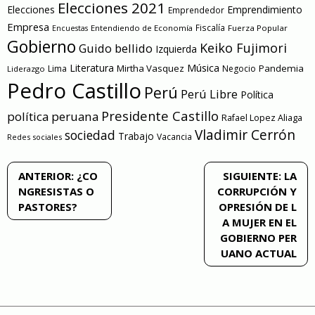
Elecciones 2021
Elecciones
Emprendimiento
Emprendedor
Empresa
Entendiendo de Economía
Fiscalía
Fuerza Popular
Encuestas
Gobierno
Keiko Fujimori
Guido bellido
Izquierda
Literatura
Música
Mirtha Vasquez
Pandemia
Lima
Negocio
Liderazgo
Pedro Castillo
Perú
Perú Libre
Política
Presidente Castillo
política peruana
Rafael Lopez Aliaga
Vladimir Cerrón
sociedad
Trabajo
Vacancia
Redes sociales
Navegación
ANTERIOR:
¿CO
SIGUIENTE:
LA
NGRESISTAS O
CORRUPCIÓN Y
de
PASTORES?
OPRESIÓN DE L
A MUJER EN EL
entradas
GOBIERNO PER
UANO ACTUAL