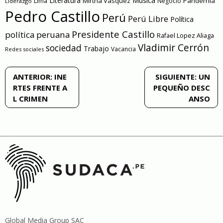
Literatura
Música
Mirtha Vasquez
Pandemia
Lima
Negocio
Liderazgo
Pedro Castillo
Perú
Perú Libre
Política
Presidente Castillo
política peruana
Rafael Lopez Aliaga
Vladimir Cerrón
sociedad
Trabajo
Vacancia
Redes sociales
Navegación
ANTERIOR:
INE
SIGUIENTE:
UN
RTES FRENTE A
PEQUEÑO DESC
de
L CRIMEN
ANSO
entradas
Global Media Group SAC