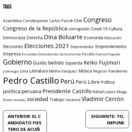
TAGS
Congreso
Cine
Asamblea Constituyente
Carlos Parodi
Congreso de la República
corrupción
Covid-19
Cultura
Dina Boluarte
Economía
Democracia
Derecha
Educación
Elecciones 2021
Elecciones
Emprendimiento
Emprendedor
Empresa
Entendiendo de Economía
Fiscalía
Fuerza Popular
Encuestas
Gobierno
Keiko Fujimori
Guido bellido
Izquierda
Literatura
Música
Mirtha Vasquez
Pandemia
Lima
Negocio
Liderazgo
Pedro Castillo
Perú
Perú Libre
Política
Presidente Castillo
política peruana
Rafael Lopez Aliaga
Vladimir Cerrón
sociedad
Trabajo
Vacancia
Redes sociales
Navegación
ANTERIOR:
EL C
SIGUIENTE:
YO,
ANDIDATO FIES
IMPUNE
de
TERO DE ACUÑ