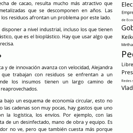
echa de cacao, resulta mucho más atractivo que
Ele
s metalizadas que se descomponen en años. Las
Empre
los residuos afrontan un problema por este lado.
de Ec
Gob
 disponer a nivel industrial, incluso los que tienen
ástico, que es el bioplástico. Hay que usar algo que
Keik
recisa.
Mirth
Pe
o
Libr
ca y de innovación avanza con velocidad, Alejandra
Pres
s que trabajan con residuos se enfrentan a un
onde los insumos tienen un largo camino de
Redes s
Vlad
 reaprovechados.
era bajo un esquema de economía circular, esto no
mo las cadenas son muy pocas, hay gastos que uno
 la logística, los envíos. Por ejemplo, con las
sita de un desinfectado, mano de obra y equipo. Es
dor no ve, pero que también cuesta más porque