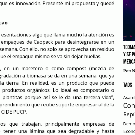
ue es innovación. Presenté mi propuesta y quedé
acao
resentaciones algo que llama mucho la atención es
os empaques de Caopack para desintegrarse en un
TEOMA
semana. Con ello, no solo se aprovecha un residuo
Y SE 
que el empaque mismo se va sin dejar huellas.
MERCA
ín, en un macetero o como compost (mezcla de
Por:
N
gradación a biomasa se da en una semana, que ya
 la tierra. En realidad, es un producto que puede
TAGS
 productos orgánicos. Lo ideal es compostarlo o
plantitas porque así se le da una tercera vida”,
Asamb
Con
rendimiento que recibe soporte empresarial de la
 CIDE PUCP.
Repú
los que trabajan, principalmente empresas de
Democ
 de tener una lámina que sea degradable y hasta
Econ