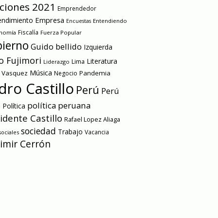
cciones 2021
Emprendedor
Empresa
ndimiento
Entendiendo
Encuestas
onomía
Fiscalía
Fuerza Popular
ierno
Guido bellido
Izquierda
o Fujimori
Literatura
Lima
Liderazgo
Música
a Vasquez
Pandemia
Negocio
dro Castillo
Perú
Perú
e
política peruana
Política
idente Castillo
Rafael Lopez Aliaga
sociedad
Trabajo
Vacancia
ociales
imir Cerrón