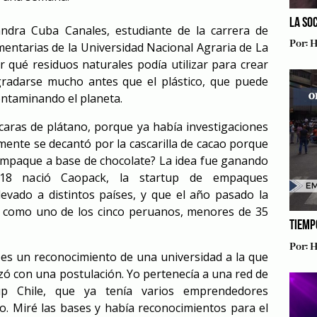
LA SO
ndra Cuba Canales, estudiante de la carrera de
Por:
H
imentarias de la Universidad Nacional Agraria de La
r qué residuos naturales podía utilizar para crear
radarse mucho antes que el plástico, que puede
ontaminando el planeta.
caras de plátano, porque ya había investigaciones
lmente se decantó por la cascarilla de cacao porque
 empaque a base de chocolate? La idea fue ganando
018 nació Caopack, la startup de empaques
levado a distintos países, y que el año pasado la
T como uno de los cinco peruanos, menores de 35
TIEMP
Por:
H
es un reconocimiento de una universidad a la que
ó con una postulación. Yo pertenecía a una red de
p Chile, que ya tenía varios emprendedores
o. Miré las bases y había reconocimientos para el