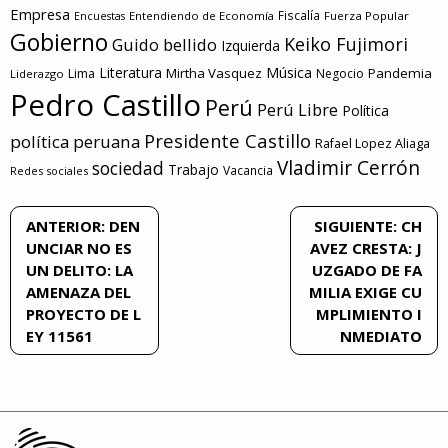
Empresa
Entendiendo de Economía
Fiscalía
Fuerza Popular
Encuestas
Gobierno
Keiko Fujimori
Guido bellido
Izquierda
Literatura
Música
Mirtha Vasquez
Pandemia
Lima
Negocio
Liderazgo
Pedro Castillo
Perú
Perú Libre
Política
Presidente Castillo
política peruana
Rafael Lopez Aliaga
Vladimir Cerrón
sociedad
Trabajo
Vacancia
Redes sociales
Navegación
ANTERIOR:
DEN
SIGUIENTE:
CH
UNCIAR NO ES
AVEZ CRESTA: J
de
UN DELITO: LA
UZGADO DE FA
AMENAZA DEL
MILIA EXIGE CU
entradas
PROYECTO DE L
MPLIMIENTO I
EY 11561
NMEDIATO