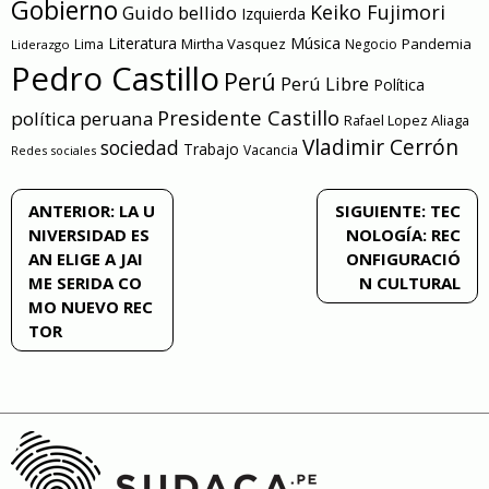
Gobierno
Keiko Fujimori
Guido bellido
Izquierda
Literatura
Música
Mirtha Vasquez
Pandemia
Lima
Negocio
Liderazgo
Pedro Castillo
Perú
Perú Libre
Política
Presidente Castillo
política peruana
Rafael Lopez Aliaga
Vladimir Cerrón
sociedad
Trabajo
Vacancia
Redes sociales
Navegación
ANTERIOR:
LA U
SIGUIENTE:
TEC
NIVERSIDAD ES
NOLOGÍA: REC
de
AN ELIGE A JAI
ONFIGURACIÓ
ME SERIDA CO
N CULTURAL
entradas
MO NUEVO REC
TOR