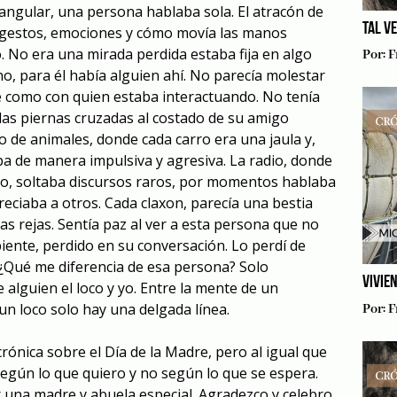
tangular, una persona hablaba sola. El atracón de
TAL V
s gestos, emociones y cómo movía las manos
o. No era una mirada perdida estaba fija en algo
Por:
F
no, para él había alguien ahí. No parecía molestar
ble como con quien estaba interactuando. No tenía
 las piernas cruzadas al costado de su amigo
 de animales, donde cada carro era una jaula y,
 de manera impulsiva y agresiva. La radio, donde
o, soltaba discursos raros, por momentos hablaba
eciaba a otros. Cada claxon, parecía una bestia
s rejas. Sentía paz al ver a esta persona que no
iente, perdido en su conversación. Lo perdí de
 ¿Qué me diferencia de esa persona? Solo
VIVIE
 alguien el loco y yo. Entre la mente de un
 un loco solo hay una delgada línea.
Por:
F
rónica sobre el Día de la Madre, pero al igual que
según lo que quiero y no según lo que se espera.
 una madre y abuela especial. Agradezco y celebro