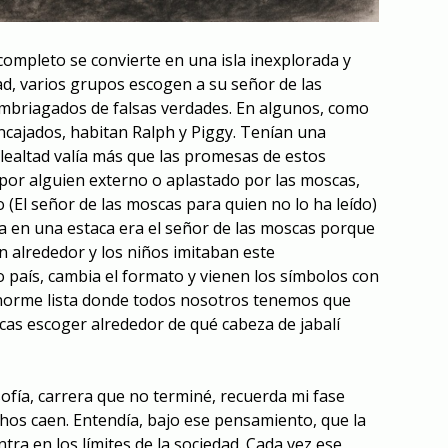
 completo se convierte en una isla inexplorada y
d, varios grupos escogen a su señor de las
embriagados de falsas verdades. En algunos, como
encajados, habitan Ralph y Piggy. Tenían una
 lealtad valía más que las promesas de estos
por alguien externo o aplastado por las moscas,
ro (El señor de las moscas para quien no lo ha leído)
da en una estaca era el señor de las moscas porque
n alrededor y los niños imitaban este
país, cambia el formato y vienen los símbolos con
norme lista donde todos nosotros tenemos que
as escoger alrededor de qué cabeza de jabalí
sofía, carrera que no terminé, recuerda mi fase
uchos caen. Entendía, bajo ese pensamiento, que la
tra en los límites de la sociedad. Cada vez ese