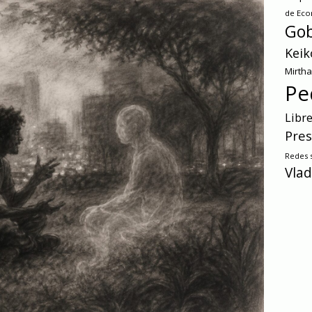
de Ec
Gob
Keik
Mirth
Pe
Libr
Pres
Redes s
Vlad