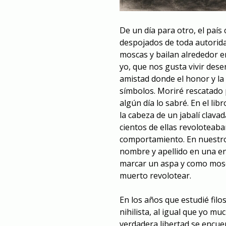
De un día para otro, el país
despojados de toda autorida
moscas y bailan alrededor 
yo, que nos gusta vivir des
amistad donde el honor y la
símbolos. Moriré rescatado 
algún día lo sabré. En el lib
la cabeza de un jabalí clava
cientos de ellas revoloteaba
comportamiento. En nuestro 
nombre y apellido en una e
marcar un aspa y como mosc
muerto revolotear.
En los años que estudié filo
nihilista, al igual que yo m
verdadera libertad se encuen