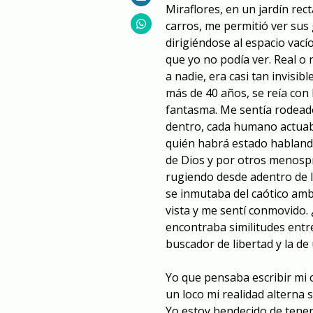
Miraflores, en un jardín rec
carros, me permitió ver su
dirigiéndose al espacio vací
que yo no podía ver. Real o 
a nadie, era casi tan invisi
más de 40 años, se reía con
fantasma. Me sentía rodeado
dentro, cada humano actuaba
quién habrá estado habland
de Dios y por otros menospr
rugiendo desde adentro de la
se inmutaba del caótico amb
vista y me sentí conmovido.
encontraba similitudes entre
buscador de libertad y la de
Yo que pensaba escribir mi c
un loco mi realidad alterna 
Yo estoy bendecido de tener