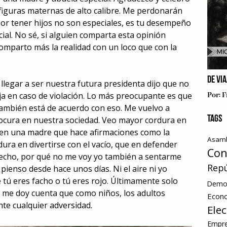
 figuras maternas de alto calibre. Me perdonarán
or tener hijos no son especiales, es tu desempeño
cial. No sé, si alguien comparta esta opinión
mparto más la realidad con un loco que con la
DE VI
legar a ser nuestra futura presidenta dijo que no
ija en caso de violación. Lo más preocupante es que
Por:
F
también está de acuerdo con eso. Me vuelvo a
TAGS
locura en nuestra sociedad. Veo mayor cordura en
 en una madre que hace afirmaciones como la
Asamb
ra en divertirse con el vacío, que en defender
Con
hecho, por qué no me voy yo también a sentarme
Repú
 pienso desde hace unos días. Ni el aire ni yo
tú eres facho o tú eres rojo. Últimamente solo
Democ
o me doy cuenta que como niños, los adultos
Econ
te cualquier adversidad.
Ele
Empre