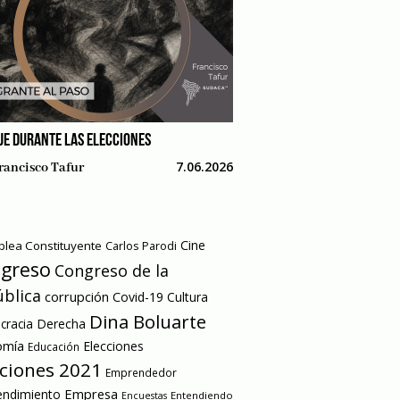
AJE DURANTE LAS ELECCIONES
7.06.2026
rancisco Tafur
Cine
lea Constituyente
Carlos Parodi
greso
Congreso de la
blica
corrupción
Covid-19
Cultura
Dina Boluarte
racia
Derecha
omía
Elecciones
Educación
cciones 2021
Emprendedor
Empresa
ndimiento
Entendiendo
Encuestas