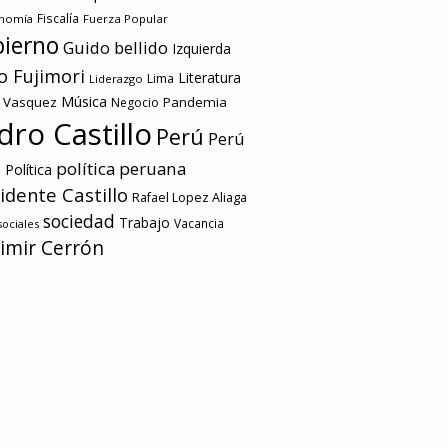
onomía
Fiscalía
Fuerza Popular
ierno
Guido bellido
Izquierda
o Fujimori
Literatura
Lima
Liderazgo
Música
a Vasquez
Pandemia
Negocio
dro Castillo
Perú
Perú
e
política peruana
Política
idente Castillo
Rafael Lopez Aliaga
sociedad
Trabajo
Vacancia
ociales
imir Cerrón