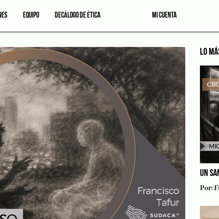
NES
EQUIPO
DECÁLOGO DE ÉTICA
MI CUENTA
LO MÁ
UN SA
Por:
F