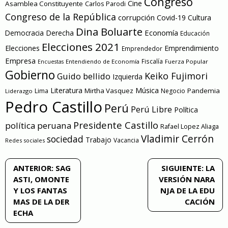
Congreso
Cine
Asamblea Constituyente
Carlos Parodi
Congreso de la República
corrupción
Covid-19
Cultura
Dina Boluarte
Economía
Democracia
Derecha
Educación
Elecciones 2021
Elecciones
Emprendimiento
Emprendedor
Empresa
Entendiendo de Economía
Fiscalía
Fuerza Popular
Encuestas
Gobierno
Keiko Fujimori
Guido bellido
Izquierda
Literatura
Música
Mirtha Vasquez
Pandemia
Lima
Negocio
Liderazgo
Pedro Castillo
Perú
Perú Libre
Política
Presidente Castillo
política peruana
Rafael Lopez Aliaga
Vladimir Cerrón
sociedad
Trabajo
Vacancia
Redes sociales
Navegación
ANTERIOR:
SAG
SIGUIENTE:
LA
ASTI, OMONTE
VERSIÓN NARA
de
Y LOS FANTAS
NJA DE LA EDU
MAS DE LA DER
CACIÓN
entradas
ECHA