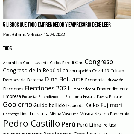
5 LIBROS QUE TODO EMPRENDEDOR Y EMPRESARIO DEBE LEER
15.04.2022
Por:
Admin.noticias
TAGS
Congreso
Cine
Asamblea Constituyente
Carlos Parodi
Congreso de la República
corrupción
Covid-19
Cultura
Dina Boluarte
Economía
Democracia
Derecha
Educación
Elecciones 2021
Elecciones
Emprendimiento
Emprendedor
Empresa
Entendiendo de Economía
Fiscalía
Fuerza Popular
Encuestas
Gobierno
Keiko Fujimori
Guido bellido
Izquierda
Literatura
Música
Mirtha Vasquez
Pandemia
Lima
Negocio
Liderazgo
Pedro Castillo
Perú
Perú Libre
Política
Presidente Castillo