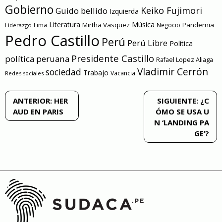
Gobierno
Keiko Fujimori
Guido bellido
Izquierda
Literatura
Música
Mirtha Vasquez
Pandemia
Lima
Negocio
Liderazgo
Pedro Castillo
Perú
Perú Libre
Política
Presidente Castillo
política peruana
Rafael Lopez Aliaga
Vladimir Cerrón
sociedad
Trabajo
Vacancia
Redes sociales
Navegación
ANTERIOR:
HER
SIGUIENTE:
¿C
AUD EN PARIS
ÓMO SE USA U
de
N ‘LANDING PA
GE’?
entradas