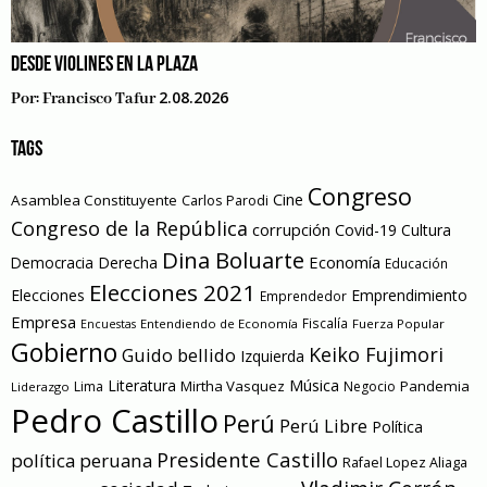
DESDE VIOLINES EN LA PLAZA
2.08.2026
Por:
Francisco Tafur
TAGS
Congreso
Cine
Asamblea Constituyente
Carlos Parodi
Congreso de la República
corrupción
Covid-19
Cultura
Dina Boluarte
Economía
Democracia
Derecha
Educación
Elecciones 2021
Elecciones
Emprendimiento
Emprendedor
Empresa
Entendiendo de Economía
Fiscalía
Fuerza Popular
Encuestas
Gobierno
Keiko Fujimori
Guido bellido
Izquierda
Literatura
Música
Mirtha Vasquez
Pandemia
Lima
Negocio
Liderazgo
Pedro Castillo
Perú
Perú Libre
Política
Presidente Castillo
política peruana
Rafael Lopez Aliaga