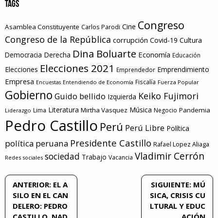
TAGS
Congreso
Cine
Asamblea Constituyente
Carlos Parodi
Congreso de la República
corrupción
Covid-19
Cultura
Dina Boluarte
Economía
Democracia
Derecha
Educación
Elecciones 2021
Elecciones
Emprendimiento
Emprendedor
Empresa
Entendiendo de Economía
Fiscalía
Fuerza Popular
Encuestas
Gobierno
Keiko Fujimori
Guido bellido
Izquierda
Literatura
Música
Mirtha Vasquez
Pandemia
Lima
Negocio
Liderazgo
Pedro Castillo
Perú
Perú Libre
Política
Presidente Castillo
política peruana
Rafael Lopez Aliaga
Vladimir Cerrón
sociedad
Trabajo
Vacancia
Redes sociales
Navegación
ANTERIOR:
EL A
SIGUIENTE:
MÚ
SILO EN EL CAN
SICA, CRISIS CU
de
DELERO: PEDRO
LTURAL Y EDUC
CASTILLO, NAD
ACIÓN