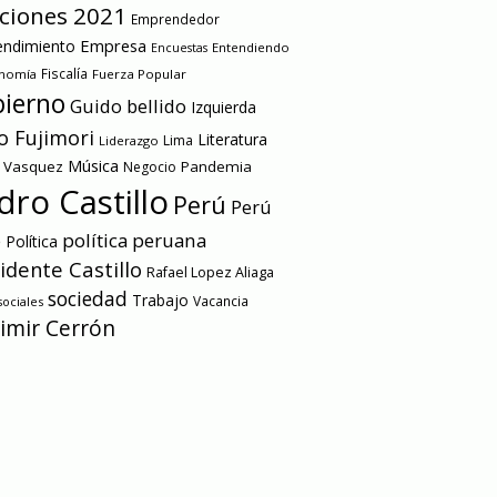
cciones 2021
Emprendedor
Empresa
ndimiento
Entendiendo
Encuestas
onomía
Fiscalía
Fuerza Popular
ierno
Guido bellido
Izquierda
o Fujimori
Literatura
Lima
Liderazgo
Música
a Vasquez
Pandemia
Negocio
dro Castillo
Perú
Perú
e
política peruana
Política
idente Castillo
Rafael Lopez Aliaga
sociedad
Trabajo
Vacancia
ociales
imir Cerrón