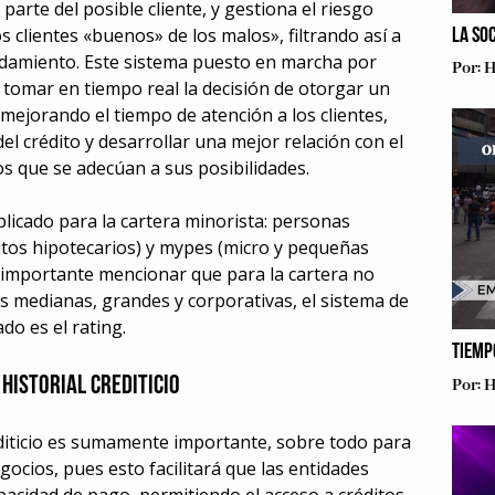
rte del posible cliente, y gestiona el riesgo
os clientes «buenos» de los malos», filtrando así a
LA SO
udamiento. Este sistema puesto en marcha por
Por:
H
 tomar en tiempo real la decisión de otorgar un
mejorando el tiempo de atención a los clientes,
del crédito y desarrollar una mejor relación con el
os que se adecúan a sus posibilidades.
plicado para la cartera minorista: personas
itos hipotecarios) y mypes (micro y pequeñas
 importante mencionar que para la cartera no
as medianas, grandes y corporativas, el sistema de
ado es el rating.
TIEMP
historial crediticio
Por:
H
diticio es sumamente importante, sobre todo para
ocios, pues esto facilitará que las entidades
pacidad de pago, permitiendo el acceso a créditos