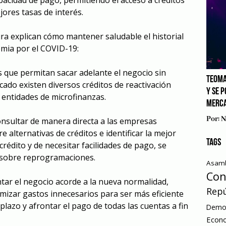
ores tasas de interés.
ura explican cómo mantener saludable el historial
emia por el COVID-19:
 que permitan sacar adelante el negocio sin
TEOMA
ado existen diversos créditos de reactivación
Y SE 
entidades de microfinanzas.
MERCA
Por:
N
nsultar de manera directa a las empresas
 alternativas de créditos e identificar la mejor
TAGS
crédito y de necesitar facilidades de pago, se
n sobre reprogramaciones.
Asamb
Con
tar el negocio acorde a la nueva normalidad,
Repú
imizar gastos innecesarios para ser más eficiente
 plazo y afrontar el pago de todas las cuentas a fin
Democ
Econ