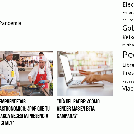
Ele
Empre
de Ec
Pandemia
Gob
Keik
Mirth
Pe
Libr
Pres
Redes s
Vlad
EMPRENDEDOR
"DÍA DEL PADRE: ¿CÓMO
ASTRONÓMICO: ¿POR QUÉ TU
VENDER MÁS EN ESTA
ARCA NECESITA PRESENCIA
CAMPAÑA?"
IGITAL?"