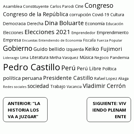
Congreso
Cine
Asamblea Constituyente
Carlos Parodi
Congreso de la República
corrupción
Covid-19
Cultura
Dina Boluarte
Economía
Democracia
Derecha
Educación
Elecciones 2021
Elecciones
Emprendimiento
Emprendedor
Empresa
Entendiendo de Economía
Fiscalía
Fuerza Popular
Encuestas
Gobierno
Keiko Fujimori
Guido bellido
Izquierda
Literatura
Música
Mirtha Vasquez
Pandemia
Lima
Negocio
Liderazgo
Pedro Castillo
Perú
Perú Libre
Política
Presidente Castillo
política peruana
Rafael Lopez Aliaga
Vladimir Cerrón
sociedad
Trabajo
Vacancia
Redes sociales
Navegación
ANTERIOR:
“LA
SIGUIENTE:
VIV
HISTORIA LOS
IENDO PLENAM
de
VA A JUZGAR”
ENTE
entradas