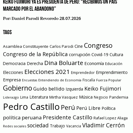
KEIKO FUJIMORI YA ES PRESIDENTA DE PERÚ: “RECIBIMOS UN PAÍS
MARCADO POR EL ABANDONO”
28.07.2026
Por:
Daniel Parodi Revoredo
TAGS
Congreso
Cine
Asamblea Constituyente
Carlos Parodi
Congreso de la República
corrupción
Covid-19
Cultura
Dina Boluarte
Economía
Democracia
Derecha
Educación
Elecciones 2021
Elecciones
Emprendimiento
Emprendedor
Empresa
Entendiendo de Economía
Fiscalía
Fuerza Popular
Encuestas
Gobierno
Keiko Fujimori
Guido bellido
Izquierda
Literatura
Música
Mirtha Vasquez
Pandemia
Lima
Negocio
Liderazgo
Pedro Castillo
Perú
Perú Libre
Política
Presidente Castillo
política peruana
Rafael Lopez Aliaga
Vladimir Cerrón
sociedad
Trabajo
Vacancia
Redes sociales