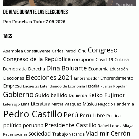
DE VIAJE DURANTE LAS ELECCIONES
7.06.2026
Por:
Francisco Tafur
TAGS
Congreso
Cine
Asamblea Constituyente
Carlos Parodi
Congreso de la República
corrupción
Covid-19
Cultura
Dina Boluarte
Economía
Democracia
Derecha
Educación
Elecciones 2021
Elecciones
Emprendimiento
Emprendedor
Empresa
Entendiendo de Economía
Fiscalía
Fuerza Popular
Encuestas
Gobierno
Keiko Fujimori
Guido bellido
Izquierda
Literatura
Música
Mirtha Vasquez
Pandemia
Lima
Negocio
Liderazgo
Pedro Castillo
Perú
Perú Libre
Política
Presidente Castillo
política peruana
Rafael Lopez Aliaga
Vladimir Cerrón
sociedad
Trabajo
Vacancia
Redes sociales