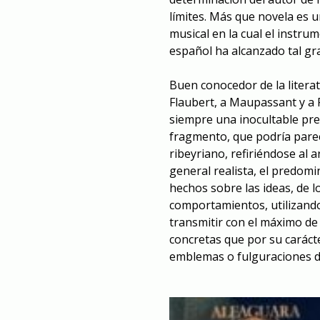
límites. Más que novela es u
musical en la cual el instrum
español ha alcanzado tal gra
Buen conocedor de la literat
Flaubert, a Maupassant y a P
siempre una inocultable pred
fragmento, que podría parec
ribeyriano
, refiriéndose al
general realista, el predomi
hechos sobre las ideas, de
l
comportamientos, utilizando u
transmitir con el máximo de 
concretas que por su caráct
emblemas o fulguraciones de