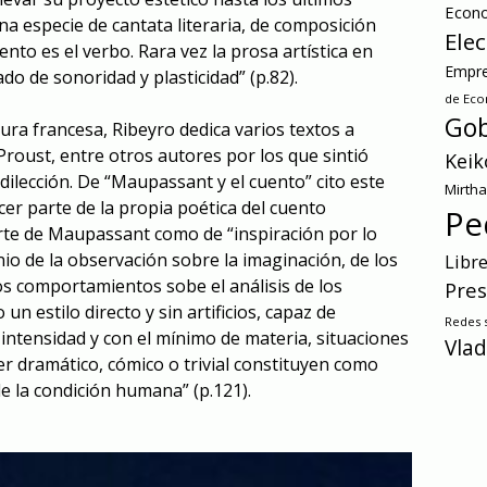
Econ
na especie de cantata literaria, de composición
Ele
ento es el verbo. Rara vez la prosa artística en
Empre
do de sonoridad y plasticidad” (p.82).
de Ec
Gob
ura francesa, Ribeyro dedica varios textos a
roust, entre otros autores por los que sintió
Keik
ilección. De “Maupassant y el cuento” cito este
Mirth
er parte de la propia poética del cuento
Pe
 arte de Maupassant como de “inspiración por lo
nio de la observación sobre la imaginación, de los
Libr
os comportamientos sobe el análisis de los
Pres
n estilo directo y sin artificios, capaz de
Redes s
intensidad y con el mínimo de materia, situaciones
Vlad
er dramático, cómico o trivial constituyen como
 la condición humana” (p.121).