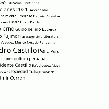
omía
Elecciones
Educación
cciones 2021
Emprendedor
Empresa
ndimiento
Entendiendo
Encuestas
onomía
Fiscalía
Fuerza Popular
ierno
Guido bellido
Izquierda
o Fujimori
Literatura
Lima
Liderazgo
Música
a Vasquez
Pandemia
Negocio
dro Castillo
Perú
Perú
e
política peruana
Política
idente Castillo
Rafael Lopez Aliaga
sociedad
Trabajo
Vacancia
ociales
imir Cerrón