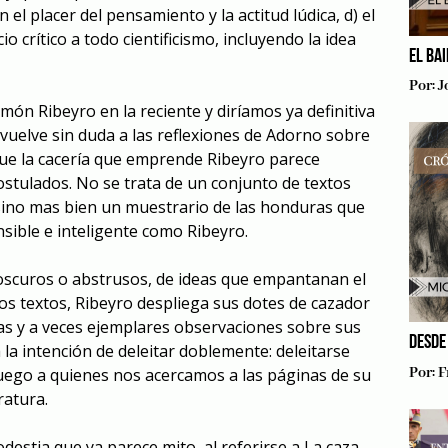
n el placer del pensamiento y la actitud lúdica, d) el
o crítico a todo cientificismo, incluyendo la idea
EL BA
Por:
J
món Ribeyro en la reciente y diríamos ya definitiva
evuelve sin duda a las reflexiones de Adorno sobre
que la cacería que emprende Ribeyro parece
ostulados. No se trata de un conjunto de textos
sino mas bien un muestrario de las honduras que
sible e inteligente como Ribeyro.
oscuros o abstrusos, de ideas que empantanan el
los textos, Ribeyro despliega sus dotes de cazador
sas y a veces ejemplares observaciones sobre sus
DESDE
la intención de deleitar doblemente: deleitarse
luego a quienes nos acercamos a las páginas de su
Por:
F
ratura.
destia que ya parece mito, al referirse a
La caza