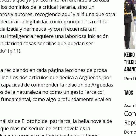
os dominios de la crítica literaria, sino un
bros y autores, recogiendo aquí y allá una que otra
clarar la legibilidad como principio: “La crítica
cializada y hermética –y con frecuencia tan
u inteligencia requiere una laboriosa iniciación.
on claridad cosas sencillas que puedan ser
o” (p.11).
KEIKO 
“RECI
va recibiendo en cada página lecciones de
prosa
ABAN
llez. Los dos artículos que dedica a Arguedas, por
Por:
D
 capacidad de comprender la relación de Arguedas
os de la naturaleza no como un gesto “arcaico”,
TAGS
l fundamental, como algo profundamente vital en
Asamb
Con
nálisis de
El otoño del patriarca
, la bella novela de
Repú
 que más me seduce de esta novela es la
Democ
levar su proyecto estético hasta los últimos