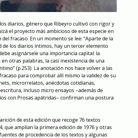
los diarios, género que Ribeyro cultivó con rigor y
uizá el proyecto más ambicioso de esta especie en
n del fracaso
. En un momento se lee: “Aparte de la
ad de los diarios íntimos, hay un tercer elemento
 debe asignársele una importancia capital: la
 en otras palabras, la casi inexistencia de una
 íntimo” (p.253). La anotación nos hace volver a las
 fracaso
para comprobar allí mismo la validez de su
nets, microrrelatos, anécdotas cotidianas,
 escritura, incluso micro ensayos –además de
ios con
Prosas apátridas–
confirman una postura
arición de esta edición que recoge 76 textos
4, que amplían la primera edición de 1976 y otras
 fuentes de procedencia de los textos y algunas