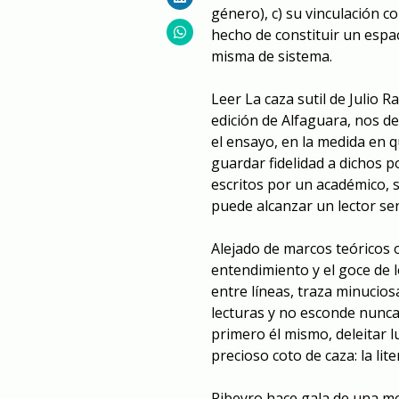
género), c) su vinculación co
hecho de constituir un espaci
misma de sistema.
Leer
La caza sutil
de Julio Ra
edición de Alfaguara, nos d
el ensayo, en la medida en 
guardar fidelidad a dichos p
escritos por un académico, 
puede alcanzar un lector sen
Alejado de marcos teóricos 
entendimiento y el goce de 
entre líneas, traza minucio
lecturas y no esconde nunca 
primero él mismo, deleitar 
precioso coto de caza: la lite
Ribeyro hace gala de una mo