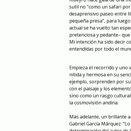
sutil
no “como un safari por l
desaprensivo paseo entre li
pequeña presa”, para luego de
actual se ha vuelto tan espe
pretenciosa y pedante– que s
Mi intención ha sido decir c
entendidas por todo el mund
Empieza el recorrido y uno 
nítida y hermosa en su senci
ejemplo, sorprenden por su
con el paisaje y los element
sino como un rasgo cultura
la cosmovisión andina.
Más adelante, un brillante a
Gabriel García Márquez: “Lo
determinación del autor de l