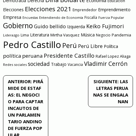
Economía
Democracia
Derecha
Educación
Elecciones 2021
Elecciones
Emprendimiento
Emprendedor
Empresa
Entendiendo de Economía
Fiscalía
Fuerza Popular
Encuestas
Gobierno
Keiko Fujimori
Guido bellido
Izquierda
Literatura
Música
Mirtha Vasquez
Pandemia
Lima
Negocio
Liderazgo
Pedro Castillo
Perú
Perú Libre
Política
Presidente Castillo
política peruana
Rafael Lopez Aliaga
Vladimir Cerrón
sociedad
Trabajo
Vacancia
Redes sociales
Navegación
ANTERIOR:
PIRÁ
SIGUIENTE:
LAS
MIDE DE ESTAF
LETRAS PERUA
de
AS: EL NEGOCI
NAS SE ENGALA
O PARA CAPTAR
NAN
entradas
INCAUTOS DE
UN PARLAMEN
TARIO ANDINO
DE FUERZA POP
ULAR