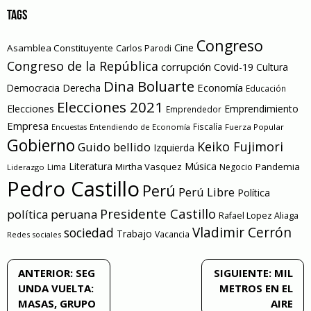
TAGS
Congreso
Cine
Asamblea Constituyente
Carlos Parodi
Congreso de la República
corrupción
Covid-19
Cultura
Dina Boluarte
Economía
Democracia
Derecha
Educación
Elecciones 2021
Elecciones
Emprendimiento
Emprendedor
Empresa
Entendiendo de Economía
Fiscalía
Fuerza Popular
Encuestas
Gobierno
Keiko Fujimori
Guido bellido
Izquierda
Literatura
Música
Mirtha Vasquez
Pandemia
Lima
Negocio
Liderazgo
Pedro Castillo
Perú
Perú Libre
Política
Presidente Castillo
política peruana
Rafael Lopez Aliaga
Vladimir Cerrón
sociedad
Trabajo
Vacancia
Redes sociales
Navegación
ANTERIOR:
SEG
SIGUIENTE:
MIL
UNDA VUELTA:
METROS EN EL
de
MASAS, GRUPO
AIRE