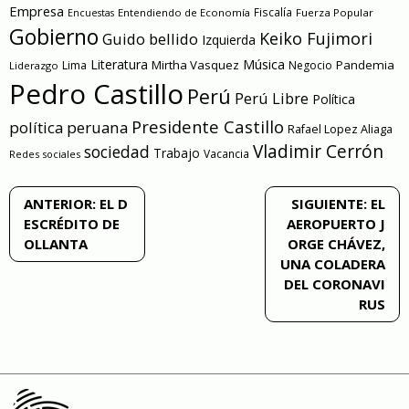
Empresa
Entendiendo de Economía
Fiscalía
Fuerza Popular
Encuestas
Gobierno
Keiko Fujimori
Guido bellido
Izquierda
Literatura
Música
Mirtha Vasquez
Pandemia
Lima
Negocio
Liderazgo
Pedro Castillo
Perú
Perú Libre
Política
Presidente Castillo
política peruana
Rafael Lopez Aliaga
Vladimir Cerrón
sociedad
Trabajo
Vacancia
Redes sociales
Navegación
ANTERIOR:
EL D
SIGUIENTE:
EL
ESCRÉDITO DE
AEROPUERTO J
de
OLLANTA
ORGE CHÁVEZ,
UNA COLADERA
entradas
DEL CORONAVI
RUS