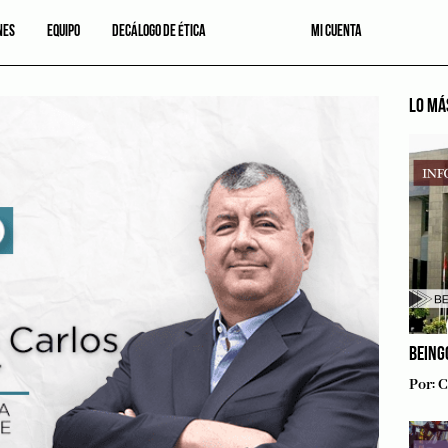
NES
EQUIPO
DECÁLOGO DE ÉTICA
MI CUENTA
LO MÁ
BEING
Por:
C