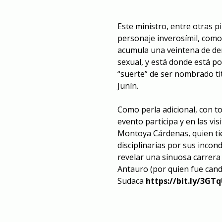
Este ministro, entre otras p
personaje inverosímil, como
acumula una veintena de denu
sexual, y está donde está po
“suerte” de ser nombrado tit
Junín.
Como perla adicional, con to
evento participa y en las vi
Montoya Cárdenas, quien tie
disciplinarias por sus inco
revelar una sinuosa carrera p
Antauro (por quien fue cand
Sudaca
https://bit.ly/3GT