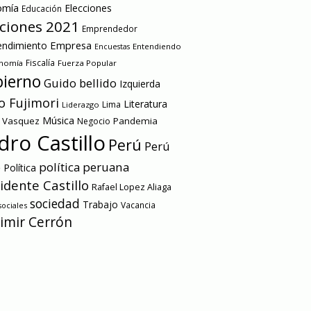
omía
Elecciones
Educación
cciones 2021
Emprendedor
Empresa
ndimiento
Entendiendo
Encuestas
onomía
Fiscalía
Fuerza Popular
ierno
Guido bellido
Izquierda
o Fujimori
Literatura
Lima
Liderazgo
Música
a Vasquez
Pandemia
Negocio
dro Castillo
Perú
Perú
e
política peruana
Política
idente Castillo
Rafael Lopez Aliaga
sociedad
Trabajo
Vacancia
ociales
imir Cerrón