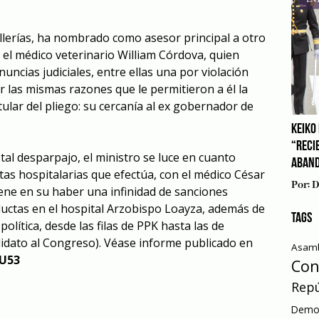
illerías, ha nombrado como asesor principal a otro
 el médico veterinario William Córdova, quien
ncias judiciales, entre ellas una por violación
r las mismas razones que le permitieron a él la
ular del pliego: su cercanía al ex gobernador de
KEIKO 
“RECI
tal desparpajo, el ministro se luce en cuanto
ABAN
sitas hospitalarias que efectúa, con el médico César
Por:
D
ne en su haber una infinidad de sanciones
nductas en el hospital Arzobispo Loayza, además de
TAGS
olítica, desde las filas de PPK hasta las de
idato al Congreso). Véase informe publicado en
Asamb
qU53
Con
Repú
Democ