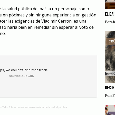
e la salud pública del país a un personaje como
EL BA
 en pócimas y sin ninguna experiencia en gestión
facer las exigencias de Vladimir Cerrón, es una
Por:
J
eso haría bien en remediar sin esperar al voto de
no.
DESDE
Por:
F
s Tafur 194 – La escandalosa estafa de la salud pública