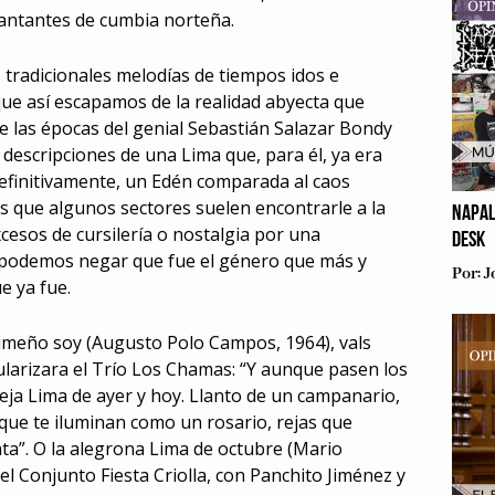
cantantes de cumbia norteña.
tradicionales melodías de tiempos idos e
ue así escapamos de la realidad abyecta que
e las épocas del genial Sebastián Salazar Bondy
 descripciones de una Lima que, para él, ya era
definitivamente, un Edén comparada al caos
os que algunos sectores suelen encontrarle a la
NAPAL
cesos de cursilería o nostalgia por una
DESK
no podemos negar que fue el género que más y
Por:
J
e ya fue.
imeño soy (Augusto Polo Campos, 1964), vals
ularizara el Trío Los Chamas: “Y aunque pasen los
ieja Lima de ayer y hoy. Llanto de un campanario,
 que te iluminan como un rosario, rejas que
a”. O la alegrona Lima de octubre (Mario
el Conjunto Fiesta Criolla, con Panchito Jiménez y