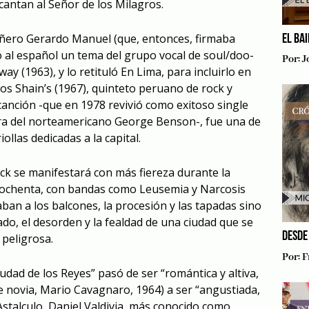
 cantan al Señor de los Milagros.
añero Gerardo Manuel (que, entonces, firmaba
EL BA
 al español un tema del grupo vocal de soul/doo-
Por:
J
y (1963), y lo retituló En Lima, para incluirlo en
s Shain’s (1967), quinteto peruano de rock y
canción -que en 1978 revivió como exitoso single
era del norteamericano George Benson-, fue una de
ollas dedicadas a la capital.
ock se manifestará con más fiereza durante la
 ochenta, con bandas como Leusemia y Narcosis
aban a los balcones, la procesión y las tapadas sino
do, el desorden y la fealdad de una ciudad que se
DESDE
 peligrosa.
Por:
F
iudad de los Reyes” pasó de ser “romántica y altiva,
e novia, Mario Cavagnaro, 1964) a ser “angustiada,
(Astalculo, Daniel Valdivia, más conocido como