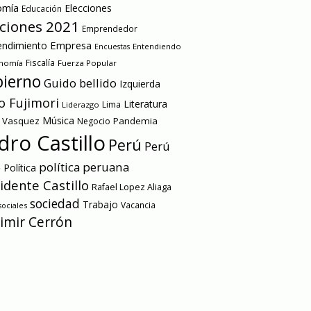
omía
Elecciones
Educación
cciones 2021
Emprendedor
Empresa
ndimiento
Entendiendo
Encuestas
onomía
Fiscalía
Fuerza Popular
ierno
Guido bellido
Izquierda
o Fujimori
Literatura
Lima
Liderazgo
Música
a Vasquez
Pandemia
Negocio
dro Castillo
Perú
Perú
e
política peruana
Política
idente Castillo
Rafael Lopez Aliaga
sociedad
Trabajo
Vacancia
ociales
imir Cerrón