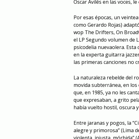
Óscar Avilés en las voces, le
Por esas épocas, un veinte
como Gerardo Rojas) adaptó
wop The Drifters, On Broadwa
el LP Segundo volumen de Lo
psicodelia nuevaolera. Esta 
en la experta guitarra jazz
las primeras canciones no cri
La naturaleza rebelde del r
movida subterránea, en los
que, en 1985, ya no les cant
que expresaban, a grito pela
había vuelto hostil, oscura y
Entre jaranas y pogos, la “C
alegre y primorosa” (Lima d
violenta, injusta, mórbida” 