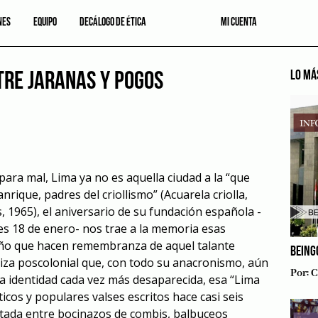
NES
EQUIPO
DECÁLOGO DE ÉTICA
MI CUENTA
LO MÁ
TRE JARANAS Y POGOS
para mal, Lima ya no es aquella ciudad a la “que
rique, padres del criollismo” (Acuarela criolla,
 1965), el aniversario de su fundación española -
s 18 de enero- nos trae a la memoria esas
teño que hacen remembranza de aquel talante
BEING
tiza poscolonial que, con todo su anacronismo, aún
Por:
C
a identidad cada vez más desaparecida, esa “Lima
cos y populares valses escritos hace casi seis
ltada entre bocinazos de combis, balbuceos