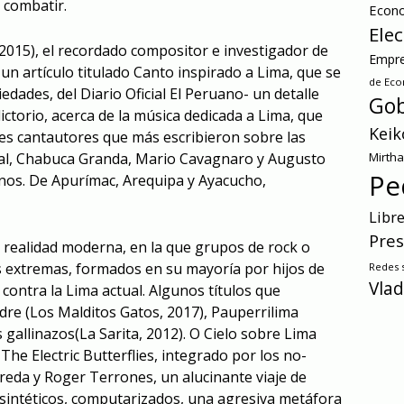
 combatir.
Econ
Ele
015), el recordado compositor e investigador de
Empre
un artículo titulado Canto inspirado a Lima, que se
de Ec
edades, del Diario Oficial El Peruano- un detalle
Gob
ictorio, acerca de la música dedicada a Lima, que
Keik
es cantautores que más escribieron sobre las
ital, Chabuca Granda, Mario Cavagnaro y Augusto
Mirth
Pe
nos. De Apurímac, Arequipa y Ayacucho,
Libr
Pres
a realidad moderna, en la que grupos de rock o
s extremas, formados en su mayoría por hijos de
Redes s
Vlad
contra la Lima actual. Algunos títulos que
re (Los Malditos Gatos, 2017), Pauperrilima
s gallinazos(La Sarita, 2012). O Cielo sobre Lima
The Electric Butterflies, integrado por los no-
eda y Roger Terrones, un alucinante viaje de
sintéticos, computarizados, una agresiva metáfora