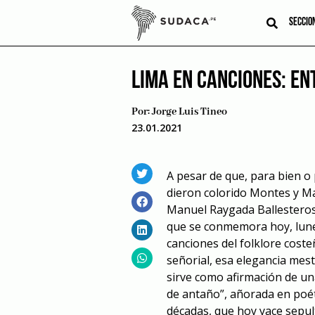
Skip
to
SECCIO
content
LIMA EN CANCIONES: EN
Por:
Jorge Luis Tineo
23.01.2021
A pesar de que, para bien o 
dieron colorido Montes y Man
Manuel Raygada Ballesteros,
que se conmemora hoy, lune
canciones del folklore cos
señorial, esa elegancia mes
sirve como afirmación de un
de antaño”, añorada en poéti
décadas, que hoy yace sepu