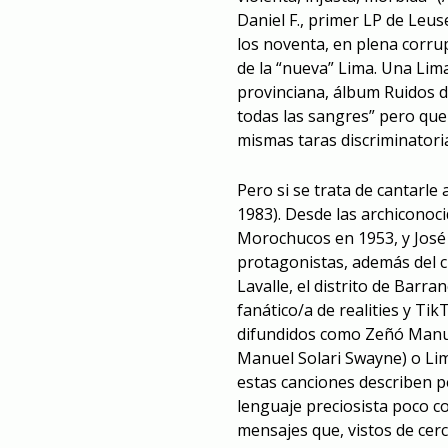
Daniel F., primer LP de Leu
los noventa, en plena corru
de la “nueva” Lima. Una Lim
provinciana, álbum Ruidos de
todas las sangres” pero que
mismas taras discriminatori
Pero si se trata de cantarl
1983). Desde las archiconoci
Morochucos en 1953, y José 
protagonistas, además del c
Lavalle, el distrito de Barra
fanático/a de realities y T
difundidos como Zeñó Manué 
Manuel Solari Swayne) o Lim
estas canciones describen p
lenguaje preciosista poco co
mensajes que, vistos de cer