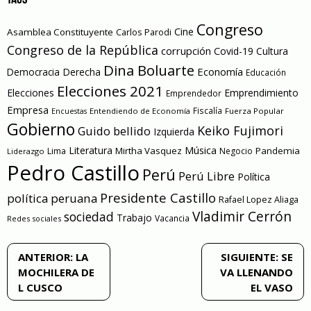
TAGS
Congreso
Cine
Asamblea Constituyente
Carlos Parodi
Congreso de la República
corrupción
Covid-19
Cultura
Dina Boluarte
Economía
Democracia
Derecha
Educación
Elecciones 2021
Elecciones
Emprendimiento
Emprendedor
Empresa
Entendiendo de Economía
Fiscalía
Fuerza Popular
Encuestas
Gobierno
Keiko Fujimori
Guido bellido
Izquierda
Literatura
Música
Mirtha Vasquez
Pandemia
Lima
Negocio
Liderazgo
Pedro Castillo
Perú
Perú Libre
Política
Presidente Castillo
política peruana
Rafael Lopez Aliaga
Vladimir Cerrón
sociedad
Trabajo
Vacancia
Redes sociales
Navegación
ANTERIOR:
LA
SIGUIENTE:
SE
MOCHILERA DE
VA LLENANDO
de
L CUSCO
EL VASO
entradas