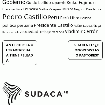
Gobierno
Keiko Fujimori
Guido bellido
Izquierda
Literatura
Música
Mirtha Vasquez
Pandemia
Lima
Negocio
Liderazgo
Pedro Castillo
Perú
Perú Libre
Política
Presidente Castillo
política peruana
Rafael Lopez Aliaga
Vladimir Cerrón
sociedad
Trabajo
Vacancia
Redes sociales
Navegación
ANTERIOR:
LA U
SIGUIENTE:
¿C
LTRADERECHA L
ONGRESISTAS
de
A TIENE PELEAD
O PASTORES?
A
entradas