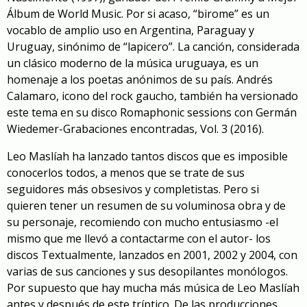
Álbum de World Music. Por si acaso, “birome” es un
vocablo de amplio uso en Argentina, Paraguay y
Uruguay, sinónimo de “lapicero”. La canción, considerada
un clásico moderno de la música uruguaya, es un
homenaje a los poetas anónimos de su país. Andrés
Calamaro, icono del rock gaucho,
también ha versionado
este tema
en su disco R
omaphonic
s
essions con Germán
Wiedemer-Grabaciones encontradas, Vol. 3 (2016)
.
Leo Maslíah
ha lanzado tantos discos que es imposible
conocerlos todos, a menos que se trate de sus
seguidores más obsesivos y completistas
. Pero si
quieren tener un resumen de su voluminosa obra y de
su persona
je
,
recomiendo con mucho entusiasmo -el
mismo que me llevó a contactarme con el autor-
los
discos
Textualmente, lanzados en
2001
,
2002
y
2004
, con
varias de sus canciones y sus desopilantes monólogos.
Por supuesto que hay
mucha más música
de Leo Maslíah
antes y después de
este tríptico
. De las producciones