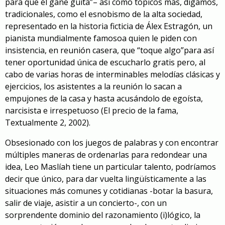
para que él gane guita
”
– así como tópicos más,
digamos,
tradicionales
, como el esnobismo
de la alta sociedad,
representado en la historia ficticia
de
Álex Estragón,
un
pianista
mundialmente famoso
a
qu
ien le piden con
insistencia
, en reunión casera, que “toque algo”
para así
tener oportunidad única
de escucharlo gratis
pero
,
al
cabo de
varias horas
de interminables melodías clásicas
y
ejercicios
,
los asistentes a la reunió
n
lo
sac
a
n a
empujones
de la casa
y
hasta
acusándolo de egoísta
,
narcisista
e irrespetuoso
(
El precio de la fama
,
Textualmente 2, 2002)
.
Obsesionado con
los juegos de
palabras y
con encontrar
múltiples maneras de ordenarlas para
redondear una
idea, Leo Maslíah tiene un particular talento, podríamos
decir que único,
para
dar vuelta lingüísticamente a las
situaciones más comunes y cotidianas
-botar la basura,
salir de viaje, asistir a un concierto-
,
con un
sorprendente dominio del razonamiento (i)lógico, la