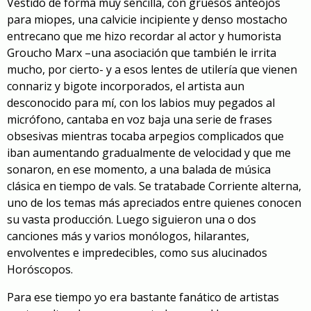
Vestido de forma muy sencilla, c
on gruesos
anteojos
para miopes,
una calvicie incipiente
y
dens
o
mostacho
entrecano
que
me hizo recordar a
l actor y humorista
Groucho Marx –
una
asociación
que
también le irrita
mucho, por cierto- y a esos lentes de
utilería
que
vienen
con
nariz y bigote incorporados
, el artista aun
desconocido para mí, con los labios muy pegados al
micrófono,
cantaba en voz baja
una serie de frases
obsesivas
mientras tocaba arpegios complicados
que
iban aumentando gradualmente de velocidad y
qu
e me
sonaron, en ese momento, a
una balada de
música
clásica
en tiempo de vals
. Se trata
ba
de
Corriente alterna
,
uno de
lo
s temas más apreciados entre quienes conocen
su vasta producción. Luego siguieron un
a
o dos
cancione
s más
y varios monólogos, hilarantes
,
envolventes
e impredecibles
, como sus alucinados
Horóscopos
.
Para ese tiempo yo era bastante fanático de
artistas