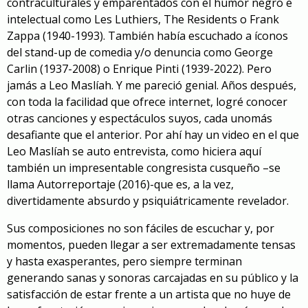
contraculturales y emparentados con el humor negro e
intel
ectual
como
Les Luthiers
, The Residents
o
Frank
Zappa
(1940-1993)
.
También había escuchado a íconos
del stand-up de comedia y/o denuncia como George
Carlin (1937-2008) o Enrique Pinti
(1939-2022)
.
Pero
jamás a
Leo Maslíah. Y me pareció genial
.
Años después
,
con toda la facilidad que ofrece internet,
logré conocer
otras
canciones y espectáculos
suyos
,
cada
uno
más
desafiante que el anterior. Por ahí hay un video en el que
Leo Maslíah se auto entrevista
,
como hiciera
aquí
también un impresentable congresista cusqueño
–
se
llama
Autorreportaje
(2016)-
que es, a la vez,
divertid
amente absurdo
y
psiquiátricamente
revelador.
Sus composiciones no son
fáciles de escuchar y, por
momentos, pueden llegar a ser extremadamente tensas
y hasta exasperantes, pero siempre terminan
generando sanas
y sonoras
carcajadas en su público y la
satisfacción de estar frente a un artista que no huye de