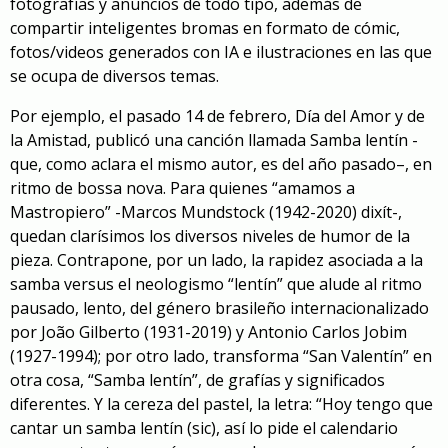
fotografías y anuncios de todo tipo, además de
compartir inteligentes bromas en formato de cómic,
fotos/videos generados con IA e
ilustraciones en las que
se ocupa de diversos temas.
Por ejemplo, el pasado 14 de febrero,
Día del Amor y de
la Amistad, publicó una canción llamada Samba lentín
-
que, como aclara el mismo autor, es del año pasado
–
, en
ritmo de bossa nova. Para quienes “amamos a
Mastropiero” -Marcos Mundstock
(1942-2020)
dixít-,
quedan clarísimos los diversos niveles de humor
de la
pieza
. C
ontrapon
e, por un lado,
la rapidez asociada a la
samba versus el neologismo “lentín” que alude
al ritmo
pausado, lento,
del género
brasileño internacionalizado
por
João
Gilberto
(1931-2019)
y Antonio Carlos Jobim
(1927-1994)
;
por otro lado,
transforma
“San Valentín” en
otra cosa
,
“Samba lentín”
, de
grafías y
significados
diferentes. Y la cereza del pastel, la letra: “Hoy tengo que
cantar un samba lentín
(sic)
, así lo pide el calendario