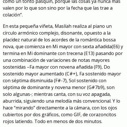
como un tonto pasquín, porque las cosas ya nunca más
valen por lo que son sino por la fecha que las trae a
colación”
.
En
esta pequeña viñeta,
Maslíah realiza
al piano
un
círculo armónico complejo, disonante,
opuesto
a la
placidez natural de
los
acordes de la
romántica
bossa
nova
, que comienza en
Mi mayor con sexta añadida
(E6)
y
termina en
Mi dominante con trecena (E13) pasando por
una combinación de variaciones de notas mayores
sostenidas –
Fa mayor con novena añadida
(F9),
Do
sostenido mayor aumentado
(C#+),
Fa sostenido mayor
con séptima disminuida
(F#-7),
S
ol sostenido con
séptima de dominante y novena menor
(G#7b9), son
solo algunas-; mientras canta, con
su
voz apagada,
aburrida,
siguiendo una melodía más convencional
. Y lo
hace “mirando” directamente a la cámara, con los ojos
cubiertos por dos gráficos, como GIF, de corazon
cito
s
rojos latiendo. Todo en menos de dos minutos.