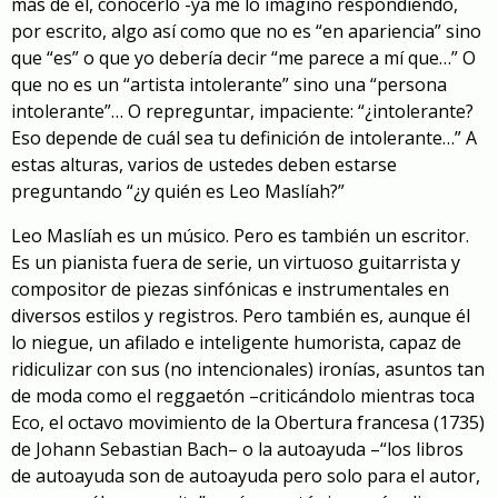
más de él, conocerlo
-ya me lo imagino respondiendo,
por escrito, algo así como que no es “en apariencia” sino
que “es” o que
yo
debería decir “me parece a mí que…”
O
que no es un “artista intolerante” sino una “persona
intolerante”… O repreguntar, impaciente: “¿intolerante?
Eso depende de cuál sea tu definición de intolerante…
” A
estas alturas, varios de ustedes deben estarse
preguntando
“
¿y
quién es
Leo Maslíah
?”
Leo Maslíah es un músico. Pero es también un escritor.
Es un pianista
fuera de serie
, un virtuoso guitarrista
y
compositor de piezas sinfónicas
e instrumentales en
diversos estilos y registros
. Pero también es, aunque
él
lo niegue, un
afilad
o
e inteligente
humorista, capaz de
ridiculizar
con sus
(no intencionales) ironías,
asuntos tan
de moda como
el reggaetón
–
criticándolo mientras toca
Eco, el octavo movimiento de la Obertura francesa (1735)
de Johann Sebastian Bach
– o
la autoayuda
–“
los
libros
de autoayuda
son
de autoayuda
pero
s
o
lo para el autor
,