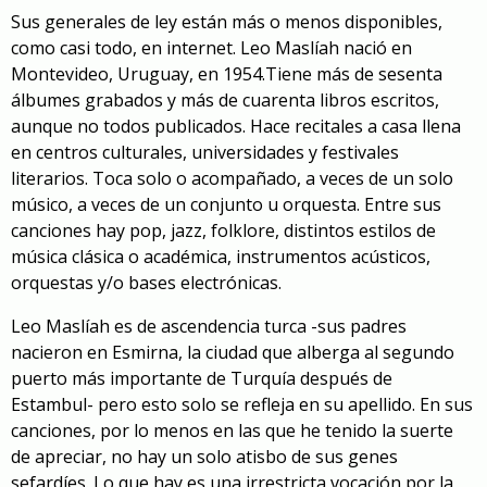
Sus generales de ley están
más o menos
disponibles,
como casi todo, en internet. Leo Maslíah
nació en
Montevideo, Uruguay, en 1954
.
T
iene más de
sesen
ta
álbumes
grabados
y más de
cuaren
ta libros
escrit
os
,
aunque no todos publicados
. Hace recitales a casa llena
en centros culturales, universidades
y festivales
literarios. Toca solo o acompañado, a veces de un solo
músico, a veces de un conjunto u orquesta.
E
ntre sus
canciones
hay
pop, jazz, folklore, distintos estilos de
música clásica o académica
, instrumentos acústicos,
orquestas y/o bases electrónicas
.
Leo Maslíah es de ascendencia turca -sus padres
nacieron en Esmirna, la ciudad que alberga al segundo
puerto más importante de Turquía después de
Estambul- pero esto solo se refleja en su apellido. En sus
canciones, por lo menos en las que he tenido la suerte
de apreciar, no hay un solo atisbo de sus genes
sefardíes. Lo que hay es una irrestricta vocación por la