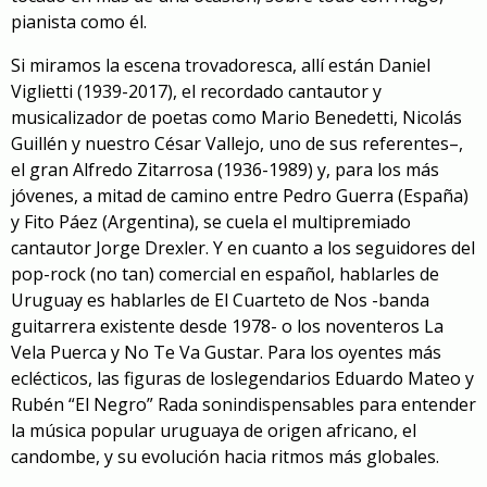
pianista como él
.
S
i miramos la escena trovadoresca, allí están
Daniel
Viglietti
(1939-2017)
, el recordado cantautor y
musicalizador de poetas como
Mario Benedetti, Nicolás
Guillén y nuestro César Vallejo
,
uno de sus referentes
–
,
el gran
Alfredo Zitarrosa
(1936-1989)
y, para los más
jóvenes, a mitad de camino entre Pedro Guerra (España)
y Fito Páez (Argentina), se cuela el multipremiado
cantautor
Jorge Drexler
. Y en cuanto a los
seguidor
e
s del
pop-rock (no tan) comercial en español, hablarles de
Uruguay es hablarles de
El Cuarteto de Nos
-banda
guitarrera existente desde 1978- o los noventeros
La
Vela Puerca
y
No Te Va Gustar
.
Para
los
oyentes
más
eclécticos, la
s
figura
s
de
l
os
legendario
s
Eduardo Mateo
y
Rubén “El Negro” Rada
son
indispensable
s
para entender
la música popular uruguaya
de origen afr
icano
, el
candombe, y su evolución hacia ritmos más globales.