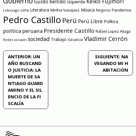
Gobierno
Keiko Fujimori
Guido bellido
Izquierda
Literatura
Música
Mirtha Vasquez
Pandemia
Lima
Negocio
Liderazgo
Pedro Castillo
Perú
Perú Libre
Política
Presidente Castillo
política peruana
Rafael Lopez Aliaga
Vladimir Cerrón
sociedad
Trabajo
Vacancia
Redes sociales
Navegación
ANTERIOR:
UN
SIGUIENTE:
NA
AÑO BUSCAND
VEGANDO MI H
de
O JUSTICIA: LA
ABITACIÓN
MUERTE DE SA
entradas
NTIAGO GUARD
AMINO Y EL SIL
ENCIO DE LA FI
SCALÍA