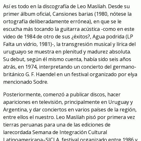
Así es todo en la discografía de Leo Maslíah. Desde su
primer
álbum
oficial
,
Cansiones barias
(1980
, nótese la
ortografía deliberadamente errónea
), en que se le
escucha más tocando la guitarra acústica -como en este
video de 1984 de otro de sus ¿éxitos?,
Agua podrida
(LP
Falta un vidrio, 1981)-, la transgresión musical y lírica del
uruguayo se muestra en plenitud
y madurez
absoluta.
Su debut, según él mismo cuenta, había sido seis años
atrás, en 1974,
interpretando un concierto del germano-
británico G. F. Haendel en
un festival organizado por el
ya
mencionado Sodre
.
Posteriormente, comenzó a publicar discos
, hacer
apariciones en televisión, principalmente en Uruguay y
Argentina,
y
dar
conciertos en varios países de la región,
entre ellos el nuestro. Leo Maslíah pisó por primera vez
tierras peruanas para
una de las ediciones d
e
l
a
recordad
a
Semana de Integración Cultural
Latinoamericana
–
SICLA
,
festival
organizado entre 1986 y