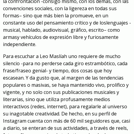
la confrontación -consigo mismo, con
los demás, con
las
convenciones sociales,
con la ligereza en todas sus
formas
–
sino que más bien la promueve, en un
constante uso del pensamiento crítico y de
l
os
lenguaje
s
-
musical, hablado
, audiovisual
,
gráfico, escrito
– como
arma
s
y vehículo
s
de expresión libre y furiosamente
independiente.
Para escuchar a Leo Maslíah uno requiere de mucho
silencio -para no perderse cada giro estrambótico, cada
frase/fraseo genial- y tiempo, dos cosas que hoy
escasean. Y da gusto que,
al margen de las tendencias
populares o masivas, se ha
ya
mantenido
vivo,
prolífico y
vigente,
y no solo con sus
publicaciones musicales
y
literarias
, sino que utiliza profusamente
medios
interactivos (redes, internet)
, para regalarle al universo
su inagotable creatividad. De hecho, en su perfil de
Instagram
cuenta con
más de 60 mil seguidores que, casi
a diario, se enteran de sus actividades, a través de reels,