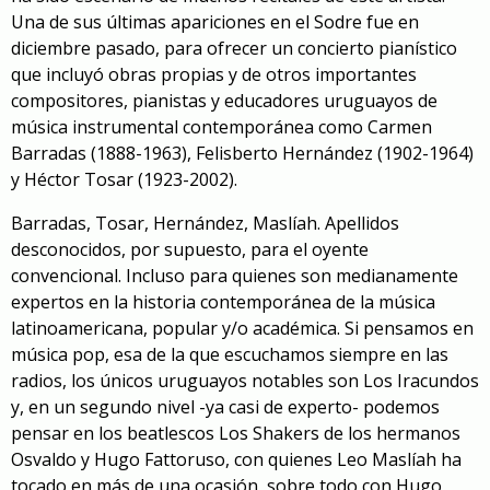
Una de sus últimas apariciones en
el
Sodre fue
en
diciembre pasado, para ofrecer
un concierto pianístico
que incluyó obras propias y de otros
importantes
compositores, pianistas y educadores
uruguayos
de
música instrumental contemporánea
como
Carmen
Barradas
(1888-1963)
,
Felisberto Hernández
(1902-1964)
y
Héctor Tosar
(1923-2002)
.
Barradas, Tosar, Hernández, Maslíah. Apellidos
desconocidos, por supuesto, para el oyente
convencional. Incluso para quienes son medianamente
expertos en la historia contemporánea de la música
latinoamericana, popular
y/
o académica.
Si pensamos en
música pop, esa de la que escuchamos siempre en las
radios, los únicos uruguayos notables son
Los Iracundos
y, en un segundo nivel -ya casi de experto- podemos
pensar en
los beatlescos
Los Shakers
de los hermanos
Os
v
aldo y Hugo Fattoruso
,
con quienes Leo Maslíah ha
tocado
en
más de
una ocasión
,
sobre todo con Hugo
,