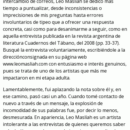
intercambio de correos
,
Leo Maslíah
se
dedicó más
tiempo
a
puntualizar, desde inconsistencias o
imprecisiones de mis preguntas hasta errores
involuntarios de tipeo
que a
ofrecer una respuesta
concreta, casi como para desanimarme a seguir
, como en
aquella entrevista publicada en la revista argentina de
literatura
Cuadernos del Tábano, del 2008
(pp. 33-37)
.
Busqué la entrevista voluntariamente, escribiéndole a
l
a
dirección
consignada
en su página web
www.leomasliah.com
con
entusiasmo e interés genuinos
,
pues se trata de uno de los artistas que más me
impactaron
en mi etapa adulta.
Lamentablemente, fui aplazando la nota sobre él
y, en
ese camino, pasó
casi un año
. C
uando tomé contacto
de
nuevo
a través de un mensaje, la explosión de
incomodidad de sus palabras fue
, por decir lo menos,
desmesurada.
En apariencia,
Leo Maslíah
es un artista
intolerante
a las entrevistas de quienes queremos saber