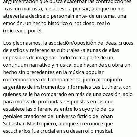
argumentación que busca exacerbar las contradicciones
-casi un marxista, me atrevo a pensar, aunque no me
atrevería a decírselo personalmente- de un tema, una
emoción, un hecho histórico o noticioso, real o
(re)
creado por él.
Los pleonasmos, la asociaci
ón/oposición
de ideas,
cruces
de estilos
y referencias culturales -algunas de ellas
imposibles de imaginar-
todo forma parte de un
continuum narrativo y musical que hacen de su obra un
hecho sin precedentes en la música popular
contemporánea de Latinoamérica
, junto al conjunto
argentino
de instrumentos informales Les Luthiers, con
quienes se le ha comparado en más de una ocasión, solo
para motivar
le
profundas respuestas
en las que
e
stablece
l
as diferencias entre lo suyo y lo de los
geniales creadores del universo ficticio de Johan
Sebastian Mastropiero
, aunque sí
r
econoce que
es
cucharlos
fue crucial en su desarrollo musical
.