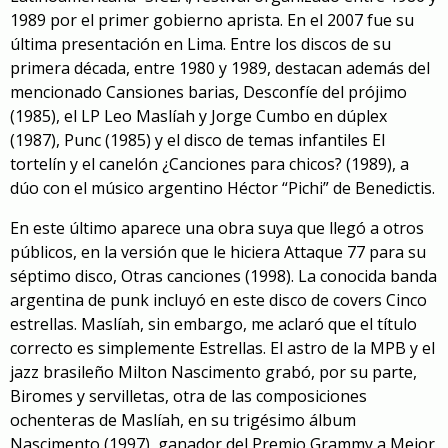
1989 por el primer gobierno aprista. En el 2007
fue su
última presentación en Lima. Entre los discos de su
primera década, entre 1980 y 1989, destacan
además del
mencionado Cansiones barias,
Desconfíe del prójimo
(1985), el LP
Leo Maslíah y Jorge Cumbo en dúplex
(1987)
,
Punc
(1985)
y
el disco de
tema
s infantiles
El
tortelín y el canelón
¿Canciones para chicos?
(1989)
, a
dúo con el músico argentino
Héctor
“
Pichi
”
d
e Benedictis
.
En este último aparece una
obra suya
que llegó a otros
públicos, en la versión que le hiciera Attaque 77
para
su
séptimo disco, Otras canciones (1998)
. La conocida banda
argentina de punk incluyó en este disco de covers
Cinco
estrellas
. Maslíah, sin embargo, me aclaró que el título
correcto es simplemente
Estrellas
.
El
astro de la MPB y el
jazz brasileño Milton Nascimento grabó
, por su parte,
Biromes y servilletas
, otra de las composiciones
ochenteras de Maslíah, en su trigésimo álbum
Nascimento (1997), ganador del Premio Grammy a
Mejor