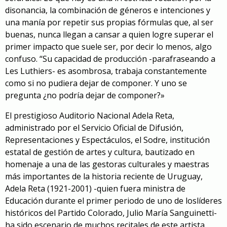
disonancia, la combinación de géneros e intenciones y
una manía por repetir sus propias fórmulas que, al ser
buenas, nunca llegan a cansar a quien logre superar el
primer impacto que suele ser, por decir lo menos, algo
confuso. “Su capacidad de producción -parafraseando a
Les Luthiers- es asombrosa, trabaja constantemente
como si no pudiera dejar de componer. Y uno se
pregunta ¿no podría dejar de componer?»
E
l prestigioso Auditorio Nacional Adela Reta
,
administrado por el Servicio Oficial de Difusión,
Representaciones y Espectáculos, el Sodre,
institución
estatal de gestión de artes y cultura,
bautizado en
homenaje a una de las gestoras culturales y maestras
más importantes de la historia reciente de Uruguay,
Adela Reta (1921-2001) -quien fue
ra
ministra de
Educación durante el primer periodo de
uno de
l
os
líder
es
históricos
del Partido Colorado
,
Julio María Sanguinetti-
ha sido escenario de muchos recitales de este artista
.