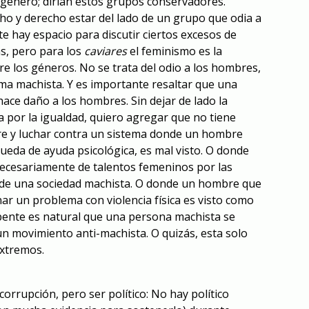
e género; dirían estos grupos conservadores.
 y derecho estar del lado de un grupo que odia a
e hay espacio para discutir ciertos excesos de
as, pero para los
caviares
el feminismo es la
re los géneros. No se trata del odio a los hombres,
ma machista. Y es importante resaltar que una
ace daño a los hombres. Sin dejar de lado la
a por la igualdad, quiero agregar que no tiene
re y luchar contra un sistema donde un hombre
ueda de ayuda psicológica, es mal visto. O donde
necesariamente de talentos femeninos por las
s de una sociedad machista. O donde un hombre que
ar un problema con violencia física es visto como
ente es natural que una persona machista se
n movimiento anti-machista. O quizás, esta solo
extremos.
orrupción, pero ser político: No hay político