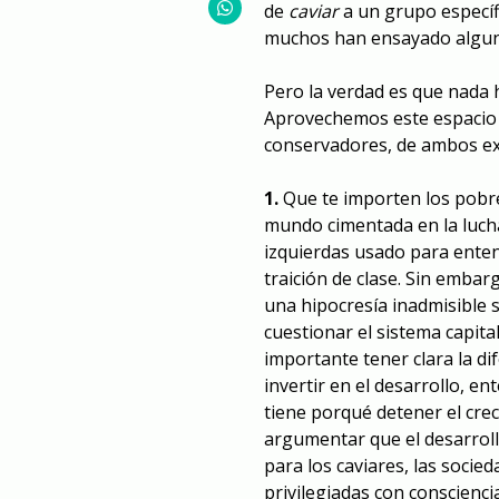
de
caviar
a un grupo específi
muchos han ensayado alguna
Pero la verdad es que nada
Aprovechemos este espacio p
conservadores, de ambos ex
1.
Que te importen los pobres
mundo cimentada en la lucha
izquierdas usado para entend
traición de clase. Sin emba
una hipocresía inadmisible 
cuestionar el sistema capital
importante tener clara la di
invertir en el desarrollo, e
tiene porqué detener el cre
argumentar que el desarrollo
para los caviares, las socie
privilegiadas con conscienci