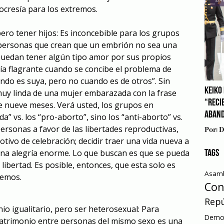
ocresía para los extremos.
pero tener hijos: Es inconcebible para los grupos
personas que crean que un embrión no sea una
puedan tener algún tipo amor por sus propios
sía flagrante cuando se concibe el problema de
ando es suya, pero no cuando es de otros”. Sin
KEIKO 
y linda de una mujer embarazada con la frase
“RECI
e nueve meses. Verá usted, los grupos en
ABAN
a” vs. los “pro-aborto”, sino los “anti-aborto” vs.
 personas a favor de las libertades reproductivas,
Por:
D
tivo de celebración; decidir traer una vida nueva a
una alegría enorme. Lo que buscan es que se pueda
TAGS
 libertad. Es posible, entonces, que esta solo es
Asamb
remos.
Con
Repú
io igualitario, pero ser heterosexual: Para
Democ
trimonio entre personas del mismo sexo es una