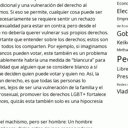
Econ
adicional y una vulneración del derecho al
Ele
s. Si eso se permite, cualquier cosa puede ser
necesariamente se requiere sentir un rechazo
Empre
sexualidad para estar en contra; pero desde el
de Ec
Gob
o no debería querer vulnerar sus propios derechos.
rtante que entender sobre los derechos; estos son
Keik
 todos los comparten. Por ejemplo, si imaginamos
Mirth
ancos pueden votar, este también es un problema
Pe
itablemente habría una medida de “blancura” para
ilidad que alguien que se considere blanco a sí
Libr
e deciden quien puede votar y quien no. Así, la
Pres
n derecho, es que todas las personas lo
Redes s
s, lejos de ser una vulneración de la familia y el
Vlad
rosexual, promover los derechos LGBT+ fortalece
nces, quizás esta también solo es una hipocresía
 del machismo, pero ser hombre: Un hombre