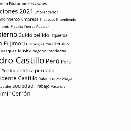
omía
Elecciones
Educación
cciones 2021
Emprendedor
Empresa
ndimiento
Entendiendo
Encuestas
onomía
Fiscalía
Fuerza Popular
ierno
Guido bellido
Izquierda
o Fujimori
Literatura
Lima
Liderazgo
Música
a Vasquez
Pandemia
Negocio
dro Castillo
Perú
Perú
e
política peruana
Política
idente Castillo
Rafael Lopez Aliaga
sociedad
Trabajo
Vacancia
ociales
imir Cerrón