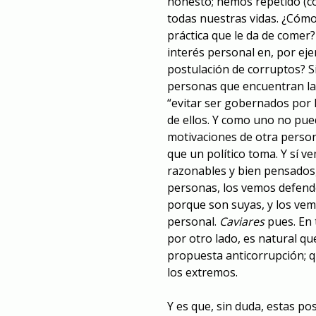
honesto; hemos repetido (c
todas nuestras vidas. ¿Cómo
práctica que le da de comer?
interés personal en, por ej
postulación de corruptos? S
personas que encuentran la 
“evitar ser gobernados por
de ellos. Y como uno no pued
motivaciones de otra person
que un político toma. Y sí 
razonables y bien pensados,
personas, los vemos defen
porque son suyas, y los vem
personal.
Caviares
pues. En 
por otro lado, es natural q
propuesta anticorrupción; q
los extremos.
Y es que, sin duda, estas po