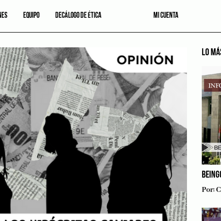
NES
EQUIPO
DECÁLOGO DE ÉTICA
MI CUENTA
LO MÁ
BEING
Por:
C