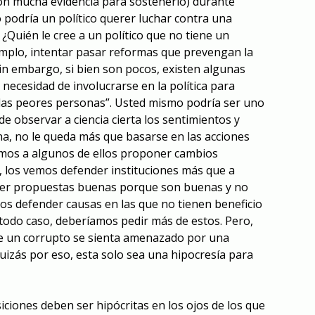
on mucha evidencia para sostenerlo) durante
 podría un político querer luchar contra una
 ¿Quién le cree a un político que no tiene un
emplo, intentar pasar reformas que prevengan la
in embargo, si bien son pocos, existen algunas
necesidad de involucrarse en la política para
 las peores personas”. Usted mismo podría ser uno
e observar a ciencia cierta los sentimientos y
a, no le queda más que basarse en las acciones
vemos a algunos de ellos proponer cambios
 los vemos defender instituciones más que a
der propuestas buenas porque son buenas y no
os defender causas en las que no tienen beneficio
todo caso, deberíamos pedir más de estos. Pero,
ue un corrupto se sienta amenazado por una
uizás por eso, esta solo sea una hipocresía para
siciones deben ser hipócritas en los ojos de los que