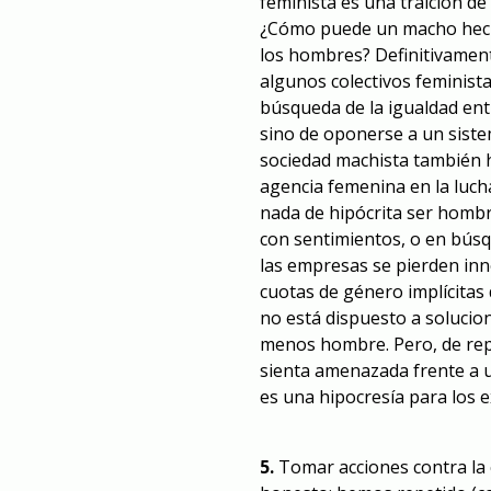
feminista es una traición d
¿Cómo puede un macho hecho
los hombres? Definitivament
algunos colectivos feminist
búsqueda de la igualdad ent
sino de oponerse a un siste
sociedad machista también h
agencia femenina en la luch
nada de hipócrita ser homb
con sentimientos, o en búsq
las empresas se pierden in
cuotas de género implícita
no está dispuesto a solucion
menos hombre. Pero, de rep
sienta amenazada frente a u
es una hipocresía para los 
5.
Tomar acciones contra la c