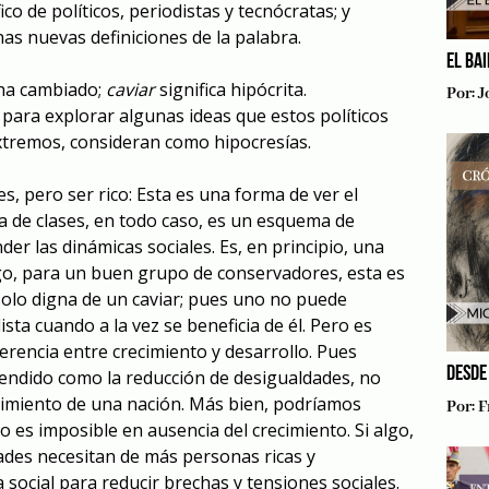
co de políticos, periodistas y tecnócratas; y
s nuevas definiciones de la palabra.
EL BA
 ha cambiado;
caviar
significa hipócrita.
Por:
J
ara explorar algunas ideas que estos políticos
tremos, consideran como hipocresías.
, pero ser rico: Esta es una forma de ver el
 de clases, en todo caso, es un esquema de
er las dinámicas sociales. Es, en principio, una
rgo, para un buen grupo de conservadores, esta es
solo digna de un caviar; pues uno no puede
ista cuando a la vez se beneficia de él. Pero es
ferencia entre crecimiento y desarrollo. Pues
DESDE
ntendido como la reducción de desigualdades, no
cimiento de una nación. Más bien, podríamos
Por:
F
 es imposible en ausencia del crecimiento. Si algo,
dades necesitan de más personas ricas y
a social para reducir brechas y tensiones sociales.