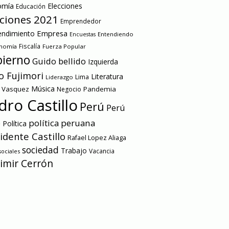
omía
Elecciones
Educación
cciones 2021
Emprendedor
Empresa
ndimiento
Entendiendo
Encuestas
onomía
Fiscalía
Fuerza Popular
ierno
Guido bellido
Izquierda
o Fujimori
Literatura
Lima
Liderazgo
Música
a Vasquez
Pandemia
Negocio
dro Castillo
Perú
Perú
e
política peruana
Política
idente Castillo
Rafael Lopez Aliaga
sociedad
Trabajo
Vacancia
ociales
imir Cerrón