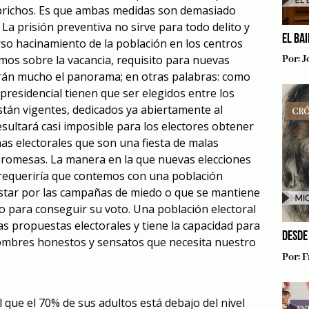
aprichos. Es que ambas medidas son demasiado
La prisión preventiva no sirve para todo delito y
EL BA
so hacinamiento de la población en los centros
mos sobre la vacancia, requisito para nuevas
Por:
J
arán mucho el panorama; en otras palabras: como
 presidencial tienen que ser elegidos entre los
stán vigentes, dedicados ya abiertamente al
resultará casi imposible para los electores obtener
as electorales que son una fiesta de malas
promesas. La manera en la que nuevas elecciones
requeriría que contemos con una población
ustar por las campañas de miedo o que se mantiene
o para conseguir su voto. Una población electoral
s propuestas electorales y tiene la capacidad para
DESDE
 hombres honestos y sensatos que necesita nuestro
Por:
F
el que el 70% de sus adultos está debajo del nivel