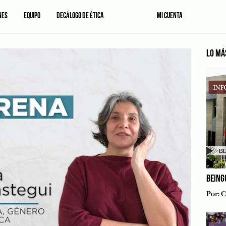
NES
EQUIPO
DECÁLOGO DE ÉTICA
MI CUENTA
LO MÁ
BEING
Por:
C