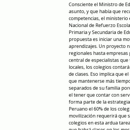
Consciente el Ministro de E
asunto, y que había que recu
competencias, el ministerio 
Nacional de Refuerzo Escola
Primaria y Secundaria de Edu
propuesta es iniciar una mov
aprendizajes. Un proyecto 
regionales hasta empresas pr
central de especialistas que
locales, los colegios conta
de clases. Eso implica que e
que mantenerse más tiempo
separados de su familia por
el tener que contar con serv
forma parte de la estrategi
Peruano el 60% de los colegi
movilización requerirá que 
colegios en esta ardua tare
que habrá clases en los mese