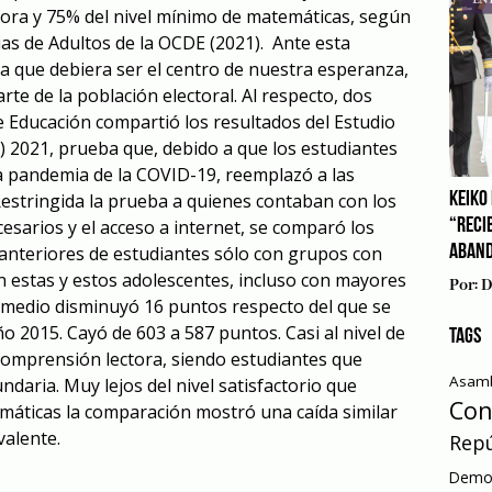
ora y 75% del nivel mínimo de matemáticas, según
as de Adultos de la OCDE (2021). Ante esta
 la que debiera ser el centro de nuestra esperanza,
te de la población electoral. Al respecto, dos
e Educación compartió los resultados del Estudio
A) 2021, prueba que, debido a que los estudiantes
la pandemia de la COVID-19, reemplazó a las
Restringida la prueba a quienes contaban con los
KEIKO 
cesarios y el acceso a internet, se comparó los
“RECI
anteriores de estudiantes sólo con grupos con
ABAN
 en estas y estos adolescentes, incluso con mayores
Por:
D
omedio disminuyó 16 puntos respecto del que se
 2015. Cayó de 603 a 587 puntos. Casi al nivel de
TAGS
 comprensión lectora, siendo estudiantes que
Asamb
daria. Muy lejos del nivel satisfactorio que
Con
máticas la comparación mostró una caída similar
valente.
Repú
Democ