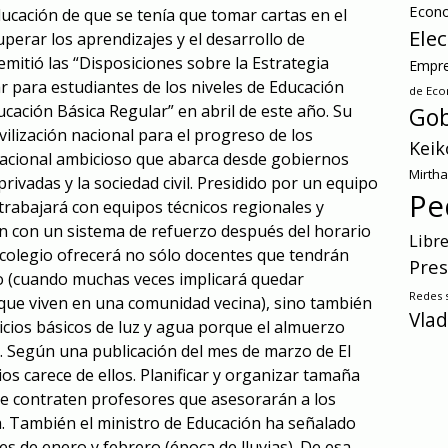
Econ
ducación de que se tenía que tomar cartas en el
Ele
perar los aprendizajes y el desarrollo de
emitió las “Disposiciones sobre la Estrategia
Empre
r para estudiantes de los niveles de Educación
de Ec
cación Básica Regular” en abril de este año. Su
Gob
ilización nacional para el progreso de los
Keik
nacional ambicioso que abarca desde gobiernos
Mirth
ivadas y la sociedad civil. Presidido por un equipo
Pe
 trabajará con equipos técnicos regionales y
rán con un sistema de refuerzo después del horario
Libr
l colegio ofrecerá no sólo docentes que tendrán
Pres
 (cuando muchas veces implicará quedar
Redes s
que viven en una comunidad vecina), sino también
Vlad
icios básicos de luz y agua porque el almuerzo
a. Según una publicación del mes de marzo de El
os carece de ellos. Planificar y organizar tamaña
se contraten profesores que asesorarán a los
a. También el ministro de Educación ha señalado
s de enero y febrero (época de lluvias). De esa