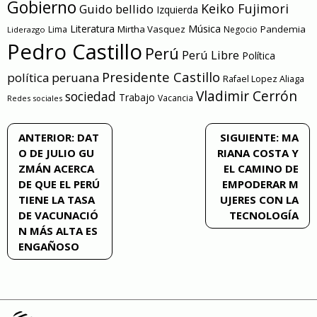
Gobierno
Keiko Fujimori
Guido bellido
Izquierda
Literatura
Música
Mirtha Vasquez
Pandemia
Lima
Negocio
Liderazgo
Pedro Castillo
Perú
Perú Libre
Política
Presidente Castillo
política peruana
Rafael Lopez Aliaga
Vladimir Cerrón
sociedad
Trabajo
Vacancia
Redes sociales
Navegación
ANTERIOR:
DAT
SIGUIENTE:
MA
O DE JULIO GU
RIANA COSTA Y
de
ZMÁN ACERCA
EL CAMINO DE
DE QUE EL PERÚ
EMPODERAR M
entradas
TIENE LA TASA
UJERES CON LA
DE VACUNACIÓ
TECNOLOGÍA
N MÁS ALTA ES
ENGAÑOSO