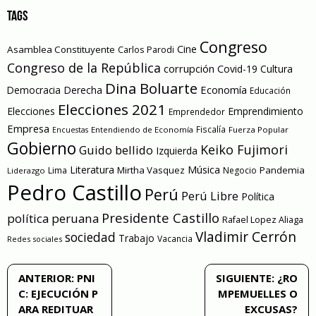
TAGS
Congreso
Cine
Asamblea Constituyente
Carlos Parodi
Congreso de la República
corrupción
Covid-19
Cultura
Dina Boluarte
Economía
Democracia
Derecha
Educación
Elecciones 2021
Elecciones
Emprendimiento
Emprendedor
Empresa
Entendiendo de Economía
Fiscalía
Fuerza Popular
Encuestas
Gobierno
Keiko Fujimori
Guido bellido
Izquierda
Literatura
Música
Mirtha Vasquez
Pandemia
Lima
Negocio
Liderazgo
Pedro Castillo
Perú
Perú Libre
Política
Presidente Castillo
política peruana
Rafael Lopez Aliaga
Vladimir Cerrón
sociedad
Trabajo
Vacancia
Redes sociales
Navegación
ANTERIOR:
PNI
SIGUIENTE:
¿RO
C: EJECUCIÓN P
MPEMUELLES O
de
ARA REDITUAR
EXCUSAS?