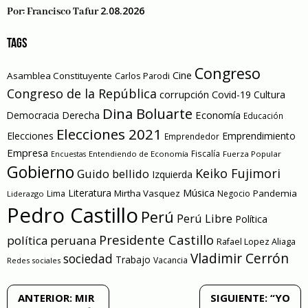
2.08.2026
Por:
Francisco Tafur
TAGS
Congreso
Cine
Asamblea Constituyente
Carlos Parodi
Congreso de la República
corrupción
Covid-19
Cultura
Dina Boluarte
Economía
Democracia
Derecha
Educación
Elecciones 2021
Elecciones
Emprendimiento
Emprendedor
Empresa
Entendiendo de Economía
Fiscalía
Fuerza Popular
Encuestas
Gobierno
Keiko Fujimori
Guido bellido
Izquierda
Literatura
Música
Mirtha Vasquez
Pandemia
Lima
Negocio
Liderazgo
Pedro Castillo
Perú
Perú Libre
Política
Presidente Castillo
política peruana
Rafael Lopez Aliaga
Vladimir Cerrón
sociedad
Trabajo
Vacancia
Redes sociales
Navegación
ANTERIOR:
MIR
SIGUIENTE:
“YO