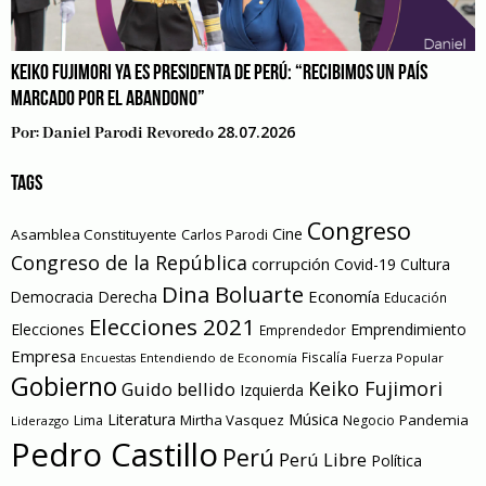
KEIKO FUJIMORI YA ES PRESIDENTA DE PERÚ: “RECIBIMOS UN PAÍS
MARCADO POR EL ABANDONO”
28.07.2026
Por:
Daniel Parodi Revoredo
TAGS
Congreso
Cine
Asamblea Constituyente
Carlos Parodi
Congreso de la República
corrupción
Covid-19
Cultura
Dina Boluarte
Economía
Democracia
Derecha
Educación
Elecciones 2021
Elecciones
Emprendimiento
Emprendedor
Empresa
Entendiendo de Economía
Fiscalía
Fuerza Popular
Encuestas
Gobierno
Keiko Fujimori
Guido bellido
Izquierda
Literatura
Música
Mirtha Vasquez
Pandemia
Lima
Negocio
Liderazgo
Pedro Castillo
Perú
Perú Libre
Política