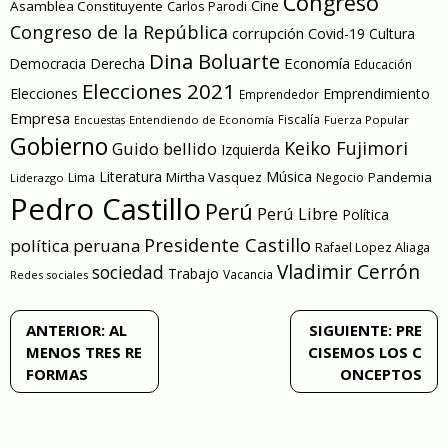
Congreso
Cine
Asamblea Constituyente
Carlos Parodi
Congreso de la República
corrupción
Covid-19
Cultura
Dina Boluarte
Economía
Democracia
Derecha
Educación
Elecciones 2021
Elecciones
Emprendimiento
Emprendedor
Empresa
Entendiendo de Economía
Fiscalía
Fuerza Popular
Encuestas
Gobierno
Keiko Fujimori
Guido bellido
Izquierda
Literatura
Música
Mirtha Vasquez
Pandemia
Lima
Negocio
Liderazgo
Pedro Castillo
Perú
Perú Libre
Política
Presidente Castillo
política peruana
Rafael Lopez Aliaga
Vladimir Cerrón
sociedad
Trabajo
Vacancia
Redes sociales
Navegación
ANTERIOR:
AL
SIGUIENTE:
PRE
MENOS TRES RE
CISEMOS LOS C
de
FORMAS
ONCEPTOS
entradas