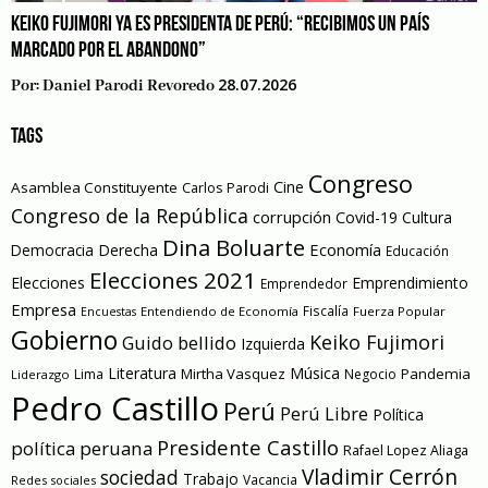
KEIKO FUJIMORI YA ES PRESIDENTA DE PERÚ: “RECIBIMOS UN PAÍS
MARCADO POR EL ABANDONO”
28.07.2026
Por:
Daniel Parodi Revoredo
TAGS
Congreso
Cine
Asamblea Constituyente
Carlos Parodi
Congreso de la República
corrupción
Covid-19
Cultura
Dina Boluarte
Economía
Democracia
Derecha
Educación
Elecciones 2021
Elecciones
Emprendimiento
Emprendedor
Empresa
Entendiendo de Economía
Fiscalía
Fuerza Popular
Encuestas
Gobierno
Keiko Fujimori
Guido bellido
Izquierda
Literatura
Música
Mirtha Vasquez
Pandemia
Lima
Negocio
Liderazgo
Pedro Castillo
Perú
Perú Libre
Política
Presidente Castillo
política peruana
Rafael Lopez Aliaga
Vladimir Cerrón
sociedad
Trabajo
Vacancia
Redes sociales