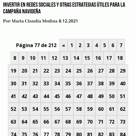
INVERTIR EN REDES SOCIALES Y OTRAS ESTRATEGIAS ÚTILES PARA LA
CAMPAÑA NAVIDEÑA
8.12.2021
Por:
Maria Claudia Medina
Página 77 de 212
«
1
2
3
4
5
6
7
8
9
10
11
12
13
14
15
16
17
18
19
20
21
22
23
24
25
26
27
28
29
30
31
32
33
34
35
36
37
38
39
40
41
42
43
44
45
46
47
48
49
50
51
52
53
54
55
56
57
58
59
60
61
62
63
64
65
66
67
68
69
70
71
72
73
74
75
76
77
78
79
80
81
82
83
84