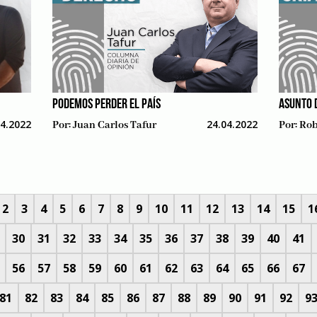
PODEMOS PERDER EL PAÍS
ASUNTO 
04.2022
24.04.2022
Por:
Juan Carlos Tafur
Por:
Rob
2
3
4
5
6
7
8
9
10
11
12
13
14
15
1
30
31
32
33
34
35
36
37
38
39
40
41
56
57
58
59
60
61
62
63
64
65
66
67
81
82
83
84
85
86
87
88
89
90
91
92
9