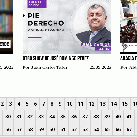
OTRO SHOW DE JOSÉ DOMINGO PÉREZ
¿HACIA 
05.2023
25.05.2023
Por:
Juan Carlos Tafur
Por:
Ald
2
3
4
5
6
7
8
9
10
11
12
13
14
15
1
30
31
32
33
34
35
36
37
38
39
40
41
56
57
58
59
60
61
62
63
64
65
66
67